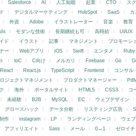
Salesforce
AI
人工知能
起業
CTO
ス
ド
デジタルマーケティング
HubSpot
SaaS
カ
外資
Adobe
イラストレーター
音楽
教育
ils
モダンな技術
長期継続も可
高時給
UI/UX
イド
イラスト
記事
マネジメント
プロモーシ
イナー
Webアプリ
iOS
Swift
エンタメ
Ruby
ト
toC
C向け
メルカリ
Firebase
Go
G
React
React.js
TypeScript
Frontend
コンサル
ロジェクトマネジメント
プロダクトマネージャー
Pd
ク
海外
ポータルサイト
HTML5
CSS3
コ
未経験
B2B
MySQL
EC
ウェブデザイン
グロースハック
データ分析
リスティング広告
制作
instagram
LP
ランディングページ
ウェブ
アフィリエイト
Sass
メール
0→1
ゼロイチ