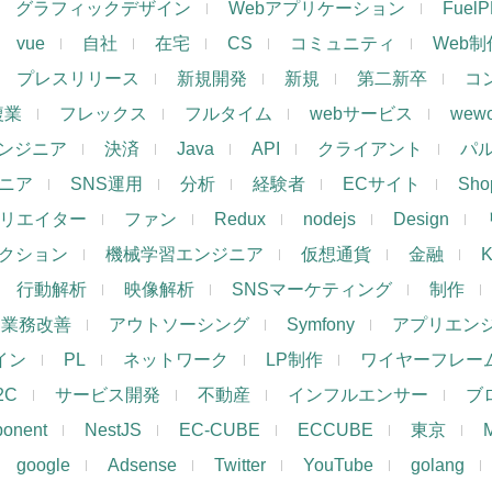
グラフィックデザイン
Webアプリケーション
Fuel
vue
自社
在宅
CS
コミュニティ
Web制
プレスリリース
新規開発
新規
第二新卒
コ
複業
フレックス
フルタイム
webサービス
wewo
ンジニア
決済
Java
API
クライアント
パ
ジニア
SNS運用
分析
経験者
ECサイト
Shop
リエイター
ファン
Redux
nodejs
Design
レクション
機械学習エンジニア
仮想通貨
金融
K
行動解析
映像解析
SNSマーケティング
制作
業務改善
アウトソーシング
Symfony
アプリエン
ザイン
PL
ネットワーク
LP制作
ワイヤーフレー
2C
サービス開発
不動産
インフルエンサー
ブ
ponent
NestJS
EC-CUBE
ECCUBE
東京
google
Adsense
Twitter
YouTube
golang