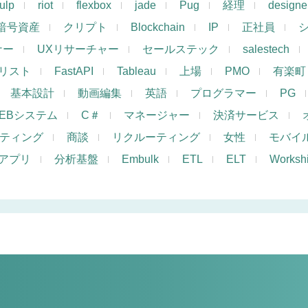
ulp
riot
flexbox
jade
Pug
経理
designe
暗号資産
クリプト
Blockchain
IP
正社員
ナー
UXリサーチャー
セールステック
salestech
リスト
FastAPI
Tableau
上場
PMO
有楽町
基本設計
動画編集
英語
プログラマー
PG
EBシステム
C＃
マネージャー
決済サービス
ケティング
商談
リクルーティング
女性
モバイ
アプリ
分析基盤
Embulk
ETL
ELT
Works