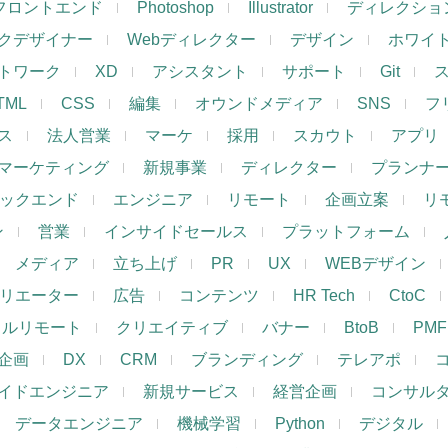
フロントエンド
Photoshop
Illustrator
ディレクショ
クデザイナー
Webディレクター
デザイン
ホワイ
トワーク
XD
アシスタント
サポート
Git
TML
CSS
編集
オウンドメディア
SNS
フ
ス
法人営業
マーケ
採用
スカウト
アプリ
マーケティング
新規事業
ディレクター
プランナ
ックエンド
エンジニア
リモート
企画立案
リ
ン
営業
インサイドセールス
プラットフォーム
メディア
立ち上げ
PR
UX
WEBデザイン
リエーター
広告
コンテンツ
HR Tech
CtoC
フルリモート
クリエイティブ
バナー
BtoB
PMF
企画
DX
CRM
ブランディング
テレアポ
イドエンジニア
新規サービス
経営企画
コンサル
データエンジニア
機械学習
Python
デジタル