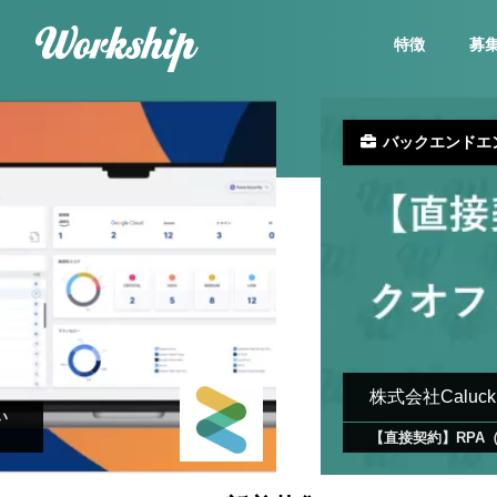
特徴
募
バックエンドエ
株式会社Caluck
い
【直接契約】RPA