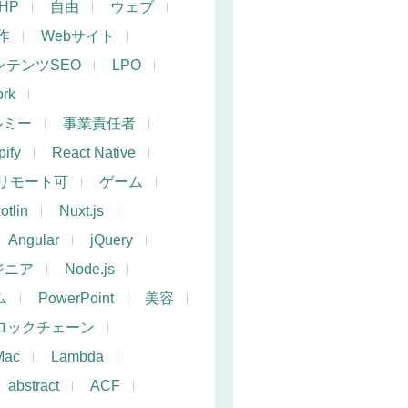
PHP
自由
ウェブ
作
Webサイト
ンテンツSEO
LPO
rk
ルミー
事業責任者
ify
React Native
リモート可
ゲーム
otlin
Nuxt.js
Angular
jQuery
ジニア
Node.js
ム
PowerPoint
美容
ロックチェーン
Mac
Lambda
abstract
ACF