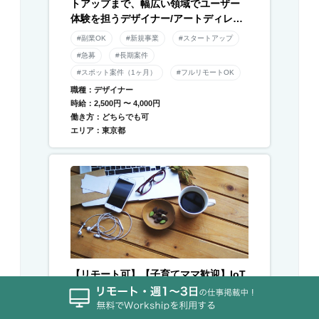
トアップまで、幅広い領域でユーザー
体験を担うデザイナー/アートディレク
ター募集！
#副業OK
#新規事業
#スタートアップ
#急募
#長期案件
#スポット案件（1ヶ月）
#フルリモートOK
職種：デザイナー
時給：2,500円 〜 4,000円
働き方：どちらでも可
エリア：東京都
【リモート可】【子育てママ歓迎】IoT
サービスで世界中の家族を幸せに。ア
プリデザイナー(スマホ・タブレット) /
Webデザイナー募集