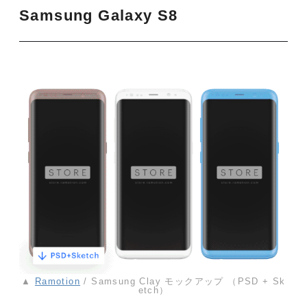
Samsung Galaxy S8
▲
Ramotion
/ Samsung Clay モックアップ （PSD + Sk
etch）