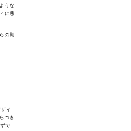
ような
ィに悪
らの期
デザイ
らつき
はずで