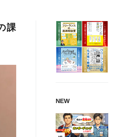
の課
NEW
HR