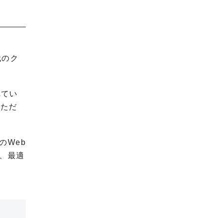
代のク
れてい
。ただ
のWeb
、最適