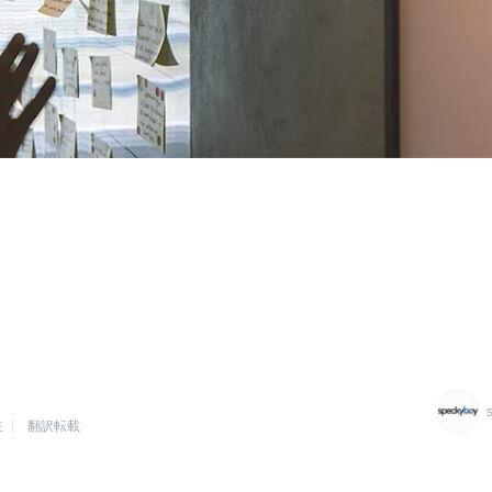
主
翻訳転載