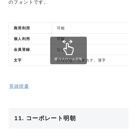
のフォントです。
商用利用
可能
個人利用
可能
会員登録
なし
横スクロール可能
文字
ひらがな、カタカナ、漢字
英雄楷書
11. コーポレート明朝