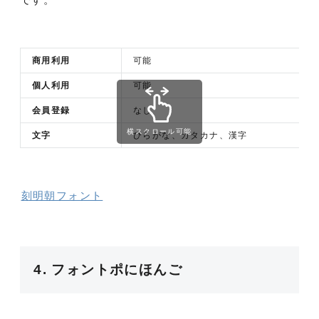
商用利用
可能
個人利用
可能
会員登録
なし
横スクロール可能
文字
ひらがな、カタカナ、漢字
刻明朝フォント
4. フォントポにほんご