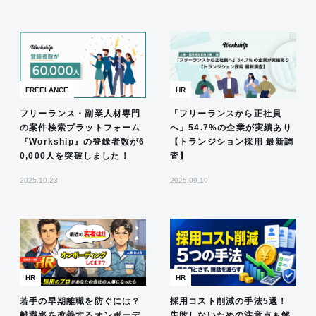
FREELANCE
HR
フリーランス・副業人材専門
「フリーランスから正社員
の案件検索プラットフォーム
へ」54.7%の企業が実績あり
『Workship』の登録者数が6
【トランジション採用 最新調
0,000人を突破しました！
査】
2025.10.23
2025.09.10
HR
HR
若手の早期離職を防ぐには？
採用コスト削減の手法5選！
離職率を改善するオンボーデ
失敗しないための注意点も解