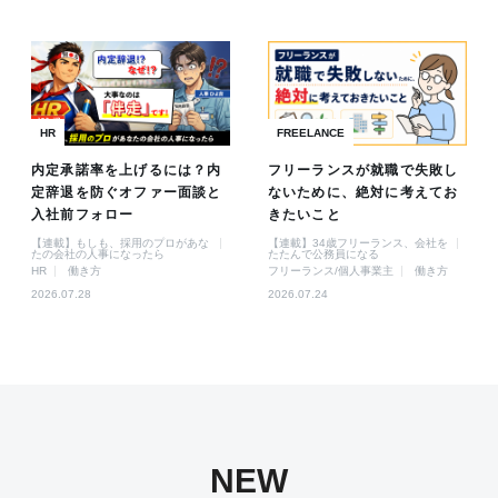
HR
FREELANCE
内定承諾率を上げるには？内
フリーランスが就職で失敗し
定辞退を防ぐオファー面談と
ないために、絶対に考えてお
入社前フォロー
きたいこと
【連載】もしも、採用のプロがあな
【連載】34歳フリーランス、会社を
たの会社の人事になったら
たたんで公務員になる
HR
働き方
フリーランス/個人事業主
働き方
2026.07.28
2026.07.24
NEW