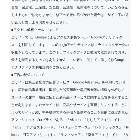
合性、完全性、正確性、安全性、合法性、最新性等について、いかなる保証
もするものではありません。修正の必要に気づかれた場合は、サイト下の問
い合わせ窓口よりお知らせください。
■アクセス解析ツールについて
当サイトでは、Googleによるアクセス解析ツール『Googleアナリティク
ス』を利用しています。このGoogleアナリティクスはトラフィックデータの
収集を行なっています。このトラフィックデータは匿名で収集されており、
個人を特定するものではありません。この規約に関して、詳しくは
Google
アナリティクス利用規約
をご覧ください。
■広告の配信について
当サイトは第三者配信の広告サービス『Google Adsense』を利用していま
す。広告配信事業者は、取得した閲覧履歴や購買履歴等の情報を分析して、
ユーザーの趣味・嗜好に応じた新商品・サービスに関する広告を表示するこ
とがあります。また当サイトは、商品やサービスを宣伝しリンクすることに
よってサイトが紹介料を獲得できる手段を提供することを目的に設定された
アフィリエイトプログラムである、『A8.net』『もしもアフィリエイト』
『afb』『アクセストレード』『バリューコマース』『レントラックス』『fe
lmat』『TGアフィリエイト』『リンクシェア』『楽天アフィリエイト』『A