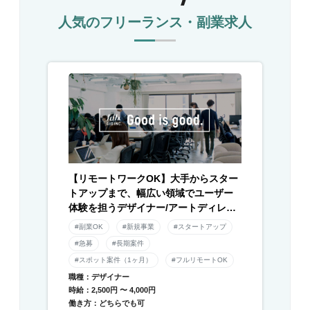
人気のフリーランス・副業求人
【リモートワークOK】大手からスター
トアップまで、幅広い領域でユーザー
体験を担うデザイナー/アートディレク
ター募集！
#副業OK
#新規事業
#スタートアップ
#急募
#長期案件
#スポット案件（1ヶ月）
#フルリモートOK
職種：デザイナー
時給：2,500円 〜 4,000円
働き方：どちらでも可