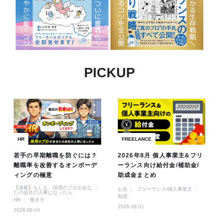
PICKUP
HR
FREELANCE
若手の早期離職を防ぐには？
2026年8月 個人事業主&フリ
離職率を改善するオンボーデ
ーランス向け給付金/補助金/
ィングの極意
助成金まとめ
【連載】もしも、採用のプロがあな
お金
フリーランス/個人事業主
たの会社の人事になったら
制度
HR
働き方
2026.08.01
2026.08.04