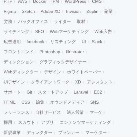
PHP
AWS
Docker
PM
WordPress
CMS
Figma
Sketch
Adobe XD
Invision
Zeplin
副業
労務
バックオフィス
ライター
取材
ライティング
SEO
Webマーケティング
Web広告
広告運用
facebook
リスティング
UI
Slack
フロントエンド
Photoshop
Illustrator
ディレクション
グラフィックデザイナー
Webディレクター
デザイン
ホワイトペーパー
UIデザイン
クライアントワーク
XD
アシスタント
サポート
Git
スタートアップ
Laravel
EC2
HTML
CSS
編集
オウンドメディア
SNS
フリーランス
自社サービス
法人営業
マーケ
採用
スカウト
アプリ
コンテンツマーケティング
新規事業
ディレクター
プランナー
マーケター