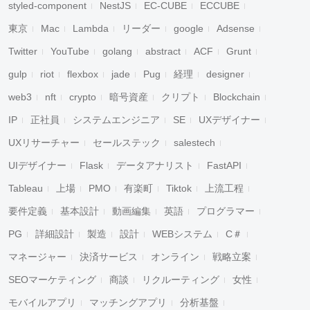
styled-component
NestJS
EC-CUBE
ECCUBE
東京
Mac
Lambda
リーダー
google
Adsense
Twitter
YouTube
golang
abstract
ACF
Grunt
gulp
riot
flexbox
jade
Pug
経理
designer
web3
nft
crypto
暗号資産
クリプト
Blockchain
IP
正社員
システムエンジニア
SE
UXデザイナー
UXリサーチャー
セールステック
salestech
UIデザイナー
Flask
データアナリスト
FastAPI
Tableau
上場
PMO
有楽町
Tiktok
上流工程
要件定義
基本設計
動画編集
英語
プログラマー
PG
詳細設計
製造
設計
WEBシステム
C＃
マネージャー
決済サービス
オンライン
戦略立案
SEOマーケティング
商談
リクルーティング
女性
モバイルアプリ
マッチングアプリ
分析基盤