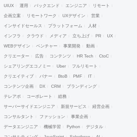
UIUX
運用
バックエンド
エンジニア
リモート
企画立案
リモートワーク
UXデザイン
営業
インサイドセールス
プラットフォーム
人材
インフラ
クラウド
メディア
立ち上げ
PR
UX
WEBデザイン
ベンチャー
事業開発
動画
クリエーター
広告
コンテンツ
HR Tech
CtoC
シェアリングエコノミー
Uber
フルリモート
クリエイティブ
バナー
BtoB
PMF
IT
コンテンツ企画
DX
CRM
ブランディング
テレアポ
コーポレート
総務
サーバーサイドエンジニア
新規サービス
経営企画
コンサルタント
ファッション
事業企画
データエンジニア
機械学習
Python
デジタル
コンサルティング
JavaScript
Salesforce
AI