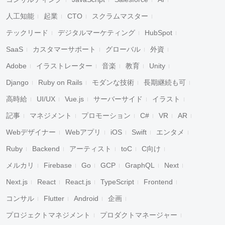
人工知能
起業
CTO
スクラムマスター
テックリード
デジタルマーケティング
HubSpot
SaaS
カスタマーサポート
グローバル
外資
Adobe
イラストレーター
音楽
教育
Unity
Django
Ruby on Rails
モダンな技術
長期継続も可
高時給
UI/UX
Vue.js
サーバーサイド
イラスト
記事
マネジメント
プロモーション
C#
VR
AR
Webデザイナー
Webアプリ
iOS
Swift
エンタメ
Ruby
Backend
アーティスト
toC
C向け
メルカリ
Firebase
Go
GCP
GraphQL
Next
Next.js
React
React.js
TypeScript
Frontend
コンサル
Flutter
Android
企画
プロジェクトマネジメント
プロダクトマネージャー