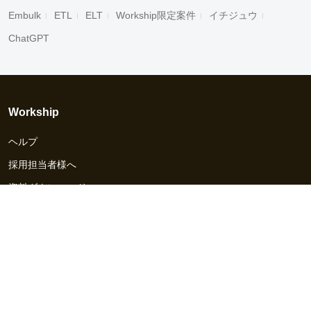
Embulk
ETL
ELT
Workship限定案件
イチジュウ
ChatGPT
Workship
ヘルプ
採用担当者様へ
資料ダウンロード
その他のサービス
Workship EVENT
Workship MAGAZINE
Workship CAREER