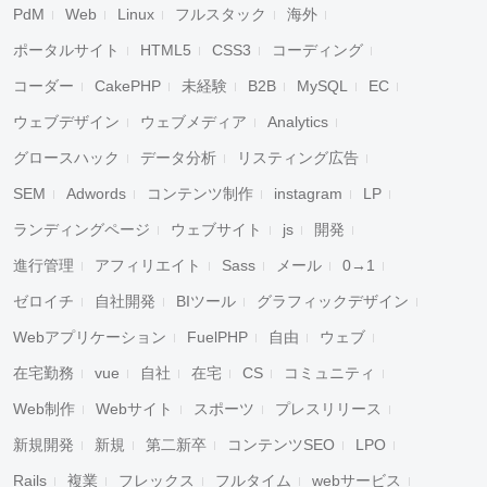
PdM
Web
Linux
フルスタック
海外
ポータルサイト
HTML5
CSS3
コーディング
コーダー
CakePHP
未経験
B2B
MySQL
EC
ウェブデザイン
ウェブメディア
Analytics
グロースハック
データ分析
リスティング広告
SEM
Adwords
コンテンツ制作
instagram
LP
ランディングページ
ウェブサイト
js
開発
進行管理
アフィリエイト
Sass
メール
0→1
ゼロイチ
自社開発
BIツール
グラフィックデザイン
Webアプリケーション
FuelPHP
自由
ウェブ
在宅勤務
vue
自社
在宅
CS
コミュニティ
Web制作
Webサイト
スポーツ
プレスリリース
新規開発
新規
第二新卒
コンテンツSEO
LPO
Rails
複業
フレックス
フルタイム
webサービス