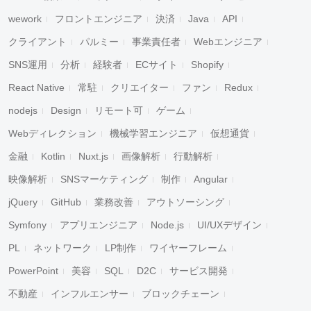
wework
フロントエンジニア
決済
Java
API
クライアント
パルミー
事業責任者
Webエンジニア
SNS運用
分析
経験者
ECサイト
Shopify
React Native
常駐
クリエイター
ファン
Redux
nodejs
Design
リモート可
ゲーム
Webディレクション
機械学習エンジニア
仮想通貨
金融
Kotlin
Nuxt.js
画像解析
行動解析
映像解析
SNSマーケティング
制作
Angular
jQuery
GitHub
業務改善
アウトソーシング
Symfony
アプリエンジニア
Node.js
UI/UXデザイン
PL
ネットワーク
LP制作
ワイヤーフレーム
PowerPoint
美容
SQL
D2C
サービス開発
不動産
インフルエンサー
ブロックチェーン