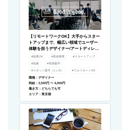
【リモートワークOK】大手からスター
トアップまで、幅広い領域でユーザー
体験を担うデザイナー/アートディレク
ター募集！
#副業OK
#新規事業
#スタートアップ
#急募
#長期案件
#スポット案件（1ヶ月）
#フルリモートOK
職種：デザイナー
時給：2,500円 〜 4,000円
働き方：どちらでも可
エリア：東京都