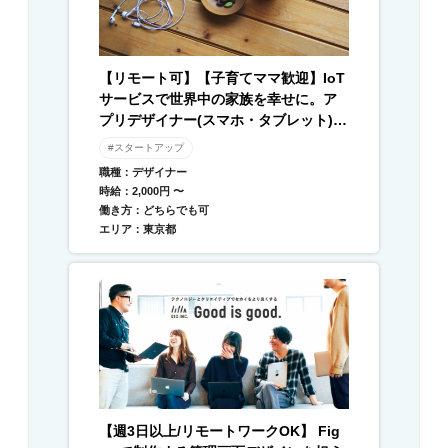
【リモート可】【子育てママ歓迎】IoT
サービスで世界中の家族を幸せに。ア
プリデザイナー(スマホ・タブレット) /
Webデザイナー募集
#スタートアップ
職種：デザイナー
時給：2,000円 〜
働き方：どちらでも可
エリア：東京都
【週3日以上/リモートワークOK】 Fig