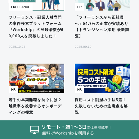
FREELANCE
HR
フリーランス・副業人材専門
「フリーランスから正社員
の案件検索プラットフォーム
へ」54.7%の企業が実績あり
『Workship』の登録者数が6
【トランジション採用 最新調
0,000人を突破しました！
査】
2025.10.23
2025.09.10
HR
HR
若手の早期離職を防ぐには？
採用コスト削減の手法5選！
離職率を改善するオンボーデ
失敗しないための注意点も解
ィングの極意
説
2026.08.04
2026.08.01