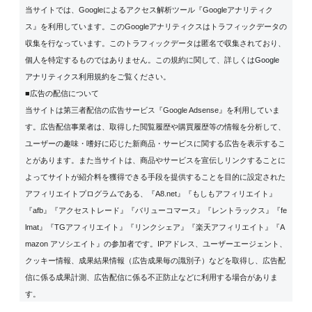
当サイトでは、Googleによるアクセス解析ツール『Googleアナリティク
ス』を利用しています。このGoogleアナリティクスはトラフィックデータの
収集を行なっています。このトラフィックデータは匿名で収集されており、
個人を特定するものではありません。この規約に関して、詳しくは
Google
アナリティクス利用規約
をご覧ください。
■広告の配信について
当サイトは第三者配信の広告サービス『Google Adsense』を利用していま
す。広告配信事業者は、取得した閲覧履歴や購買履歴等の情報を分析して、
ユーザーの趣味・嗜好に応じた新商品・サービスに関する広告を表示するこ
とがあります。また当サイトは、商品やサービスを宣伝しリンクすることに
よってサイトが紹介料を獲得できる手段を提供することを目的に設定された
アフィリエイトプログラムである、『A8.net』『もしもアフィリエイト』
『afb』『アクセストレード』『バリューコマース』『レントラックス』『fe
lmat』『TGアフィリエイト』『リンクシェア』『楽天アフィリエイト』『A
mazon アソシエイト』の参加者です。IPアドレス、ユーザーエージェント、
クッキー情報、成果結果情報（広告成果毎の識別子）などを取得し、広告配
信に係る成果計測、広告配信に係る不正防止などに利用する場合がありま
す。