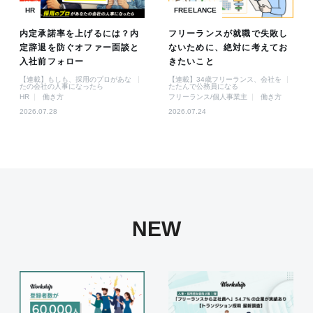
HR
FREELANCE
内定承諾率を上げるには？内
フリーランスが就職で失敗し
定辞退を防ぐオファー面談と
ないために、絶対に考えてお
入社前フォロー
きたいこと
【連載】もしも、採用のプロがあな
【連載】34歳フリーランス、会社を
たの会社の人事になったら
たたんで公務員になる
HR
働き方
フリーランス/個人事業主
働き方
2026.07.28
2026.07.24
NEW