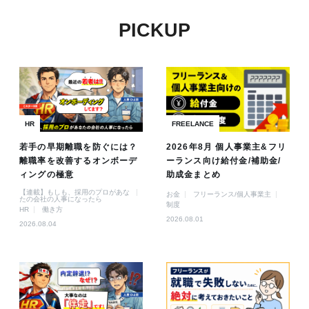
PICKUP
HR
FREELANCE
若手の早期離職を防ぐには？
2026年8月 個人事業主&フリ
離職率を改善するオンボーデ
ーランス向け給付金/補助金/
ィングの極意
助成金まとめ
【連載】もしも、採用のプロがあな
お金
フリーランス/個人事業主
たの会社の人事になったら
制度
HR
働き方
2026.08.01
2026.08.04