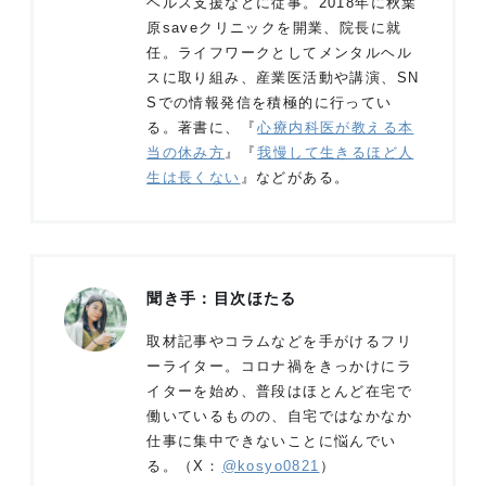
ヘルス支援などに従事。2018年に秋葉
原saveクリニックを開業、院長に就
任。ライフワークとしてメンタルヘル
スに取り組み、産業医活動や講演、SN
Sでの情報発信を積極的に行ってい
る。著書に、『
心療内科医が教える本
当の休み方
』『
我慢して生きるほど人
生は長くない
』などがある。
聞き手：目次ほたる
取材記事やコラムなどを手がけるフリ
ーライター。コロナ禍をきっかけにラ
イターを始め、普段はほとんど在宅で
働いているものの、自宅ではなかなか
仕事に集中できないことに悩んでい
る。（X：
@kosyo0821
）