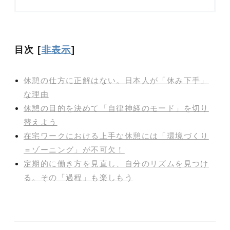
目次
[
非表示
]
休憩の仕方に正解はない。日本人が「休み下手」
な理由
休憩の目的を決めて「自律神経のモード」を切り
替えよう
在宅ワークにおける上手な休憩には「環境づくり
＝ゾーニング」が不可欠！
定期的に働き方を見直し、自分のリズムを見つけ
る。その「過程」も楽しもう