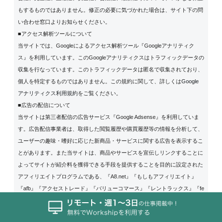
もするものではありません。修正の必要に気づかれた場合は、サイト下の問
い合わせ窓口よりお知らせください。
■アクセス解析ツールについて
当サイトでは、Googleによるアクセス解析ツール『Googleアナリティク
ス』を利用しています。このGoogleアナリティクスはトラフィックデータの
収集を行なっています。このトラフィックデータは匿名で収集されており、
個人を特定するものではありません。この規約に関して、詳しくは
Google
アナリティクス利用規約
をご覧ください。
■広告の配信について
当サイトは第三者配信の広告サービス『Google Adsense』を利用していま
す。広告配信事業者は、取得した閲覧履歴や購買履歴等の情報を分析して、
ユーザーの趣味・嗜好に応じた新商品・サービスに関する広告を表示するこ
とがあります。また当サイトは、商品やサービスを宣伝しリンクすることに
よってサイトが紹介料を獲得できる手段を提供することを目的に設定された
アフィリエイトプログラムである、『A8.net』『もしもアフィリエイト』
『afb』『アクセストレード』『バリューコマース』『レントラックス』『fe
lmat』『TGアフィリエイト』『リンクシェア』『楽天アフィリエイト』『A
mazon アソシエイト』の参加者です。IPアドレス、ユーザーエージェント、