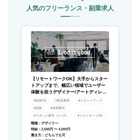
人気のフリーランス・副業求人
【リモートワークOK】大手からスター
トアップまで、幅広い領域でユーザー
体験を担うデザイナー/アートディレク
ター募集！
#副業OK
#新規事業
#スタートアップ
#急募
#長期案件
#スポット案件（1ヶ月）
#フルリモートOK
職種：デザイナー
時給：2,500円 〜 4,000円
働き方：どちらでも可