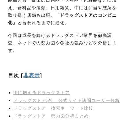
品揃えも、従来の日用品・医療品・化粧品などに加
え、食料品や酒類、日用雑貨、中には弁当や惣菜を
取り扱う店舗も出現、
「ドラッグストアのコンビニ
化」
と言われるまでに進化。
今回は成長を続けるドラッグストア業界を徹底調
査。ネットでの勢力図や各社の強みなどを分析しま
す。
目次
[
非表示
]
街に増えるドラッグストア
ドラッグストア5社 公式サイト訪問ユーザー分析
ドラッグストア 検索キーワード比較
ドラッグストア 勢力図分析まとめ