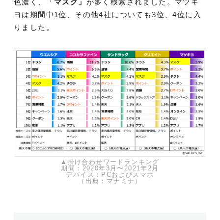
色濃く、
「マスク」
が多く検索されました。マツキ
ヨは期間中1位、その他4社についても3位、4位に入
りました。
▲掛け合わせワードランキング
期間：2020年3月〜2021年2月
デバイス：PCおよびスマホ
（出典：マナミナ）