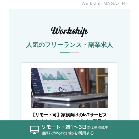
Workship MAGAZINE
人気のフリーランス・副業求人
【リモート可】家族向けのIoTサービス
におけるオンライン/オフライン商品/サ
ービスマーケティングを担当するマー
ケターを募集
#スタートアップ