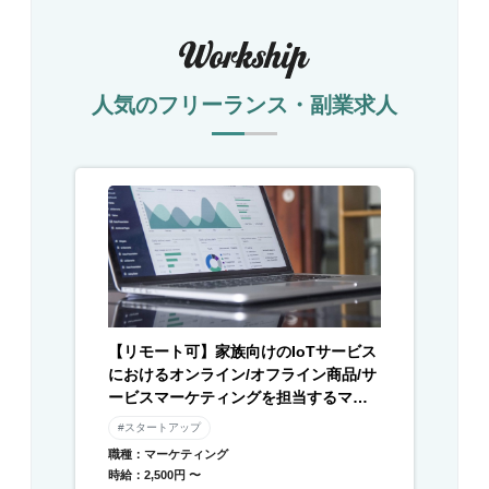
人気のフリーランス・副業求人
【リモート可】家族向けのIoTサービス
におけるオンライン/オフライン商品/サ
ービスマーケティングを担当するマー
ケターを募集
#スタートアップ
職種：マーケティング
時給：2,500円 〜