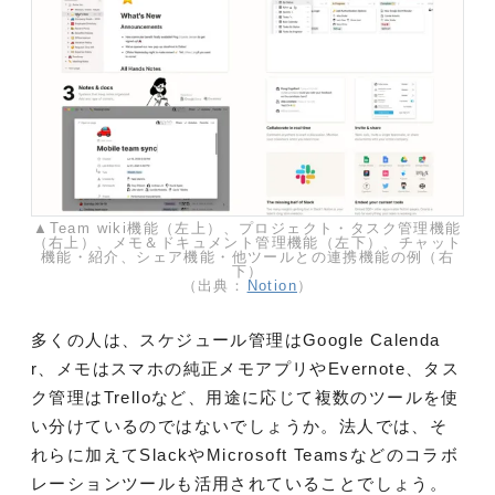
▲Team wiki機能（左上）、プロジェクト・タスク管理機能
（右上）、メモ＆ドキュメント管理機能（左下）、チャット
機能・紹介、シェア機能・他ツールとの連携機能の例（右
下）
（出典：
Notion
）
多くの人は、スケジュール管理はGoogle Calenda
r、メモはスマホの純正メモアプリやEvernote、タス
ク管理はTrelloなど、用途に応じて複数のツールを使
い分けているのではないでしょうか。法人では、そ
れらに加えてSlackやMicrosoft Teamsなどのコラボ
レーションツールも活用されていることでしょう。