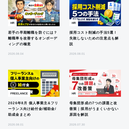
HR
HR
若手の早期離職を防ぐには？
採用コスト削減の手法5選！
離職率を改善するオンボーデ
失敗しないための注意点も解
ィングの極意
説
2026.08.04
2026.08.01
FREELANCE
HR
2026年8月 個人事業主&フリ
母集団形成の7つの課題と改
ーランス向け給付金/補助金/
善策｜採用がうまくいかない
助成金まとめ
原因を解説
2026.08.01
2026.07.30