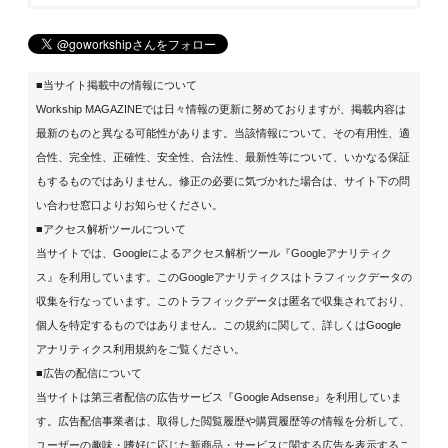
■当サイト掲載中の情報について
Workship MAGAZINEでは日々情報の更新に努めておりますが、掲載内容は
最新のものと異なる可能性があります。当該情報について、その有用性、適
合性、完全性、正確性、安全性、合法性、最新性等について、いかなる保証
もするものではありません。修正の必要に気づかれた場合は、サイト下の問
い合わせ窓口よりお知らせください。
■アクセス解析ツールについて
当サイトでは、Googleによるアクセス解析ツール『Googleアナリティク
ス』を利用しています。このGoogleアナリティクスはトラフィックデータの
収集を行なっています。このトラフィックデータは匿名で収集されており、
個人を特定するものではありません。この規約に関して、詳しくは
Google
アナリティクス利用規約
をご覧ください。
■広告の配信について
当サイトは第三者配信の広告サービス『Google Adsense』を利用していま
す。広告配信事業者は、取得した閲覧履歴や購買履歴等の情報を分析して、
ユーザーの趣味・嗜好に応じた新商品・サービスに関する広告を表示するこ