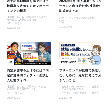
若手の早期離職を防ぐには？
2026年8月 個人事業主&フリ
離職率を改善するオンボーデ
ーランス向け給付金/補助金/
ィングの極意
助成金まとめ
【連載】もしも、採用のプロがあな
お金
フリーランス/個人事業主
たの会社の人事になったら
制度
HR
働き方
2026.08.01
2026.08.04
HR
FREELANCE
内定承諾率を上げるには？内
フリーランスが就職で失敗し
定辞退を防ぐオファー面談と
ないために、絶対に考えてお
入社前フォロー
きたいこと
【連載】もしも、採用のプロがあな
【連載】34歳フリーランス、会社を
たの会社の人事になったら
たたんで公務員になる
HR
働き方
フリーランス/個人事業主
働き方
2026.07.28
2026.07.24