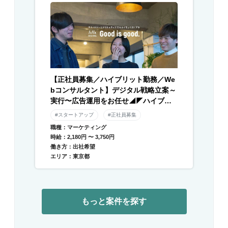
【正社員募集／ハイブリット勤務／We
bコンサルタント】デジタル戦略立案～
実行〜広告運用をお任せ◢◤ハイブリ
ッド勤務×残業月平均10時間以下◢◤伴
#スタートアップ
#正社員募集
走型のデジタル支援と自社メディアを
職種：マーケティング
運営／急成長中DXベンチャー
時給：2,180円 〜 3,750円
働き方：出社希望
エリア：東京都
もっと案件を探す