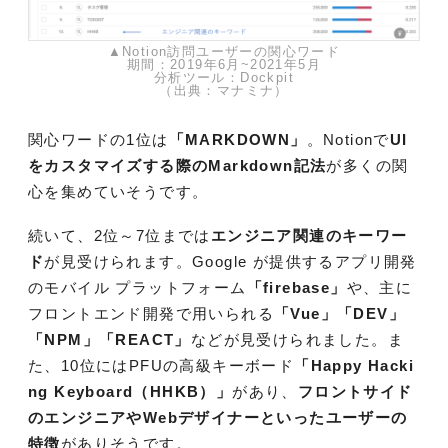
▲Notion訪問ユーザーの関心ワード
期間：2019年6月~2021年5月
分析ツール：Dockpit
（出典：マナミナ）
関心ワードの1位は
「MARKDOWN」
。Notionで
UI
をカスタマイズする際のMarkdown記法
が多くの関
心を集めていそうです。
続いて、2位～7位までは
エンジニア関連のキーワー
ド
が見受けられます。Google が提供するアプリ開発
のモバイル プラットフォーム
「firebase」
や、主に
フロントエンド開発で用いられる
「Vue」「DEV」
「NPM」「REACT」
などが見受けられました。ま
た、10位にはPFUの高級キーボード
「Happy Hacki
ng Keyboard（HHKB）」
があり、
フロントサイド
のエンジニアやWebデザイナーといったユーザーの
特徴
がありそうです。