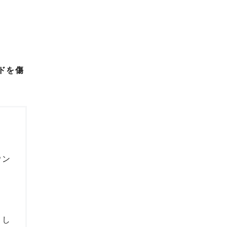
ドを傷
ウン
とし