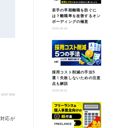
若手の早期離職を防ぐに
は？離職率を改善するオン
ボーディングの極意
2026.08.04
HR
採用コスト削減の手法5
選！失敗しないための注意
点も解説
2026.08.01
 your way
ル対応が
FREELANCE