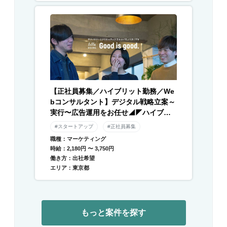
【正社員募集／ハイブリット勤務／We
bコンサルタント】デジタル戦略立案～
実行〜広告運用をお任せ◢◤ハイブリ
ッド勤務×残業月平均10時間以下◢◤伴
#スタートアップ
#正社員募集
走型のデジタル支援と自社メディアを
職種：マーケティング
運営／急成長中DXベンチャー
時給：2,180円 〜 3,750円
働き方：出社希望
エリア：東京都
もっと案件を探す