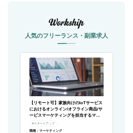
人気のフリーランス・副業求人
【リモート可】家族向けのIoTサービス
におけるオンライン/オフライン商品/サ
ービスマーケティングを担当するマー
ケターを募集
#スタートアップ
職種：マーケティング