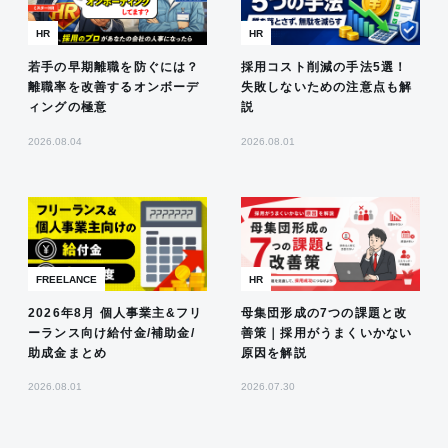
HR
HR
若手の早期離職を防ぐには？
採用コスト削減の手法5選！
離職率を改善するオンボーデ
失敗しないための注意点も解
ィングの極意
説
2026.08.04
2026.08.01
FREELANCE
HR
2026年8月 個人事業主&フリ
母集団形成の7つの課題と改
ーランス向け給付金/補助金/
善策｜採用がうまくいかない
助成金まとめ
原因を解説
2026.08.01
2026.07.30