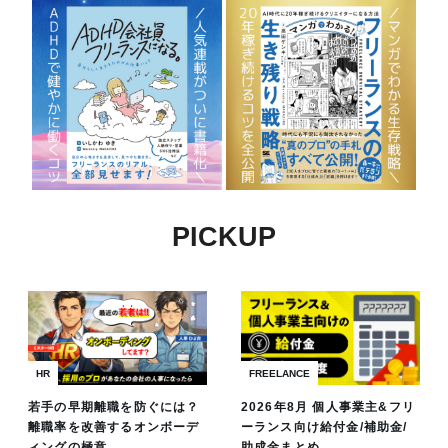
PICKUP
HR
FREELANCE
若手の早期離職を防ぐには？
2026年8月 個人事業主&フリ
離職率を改善するオンボーデ
ーランス向け給付金/補助金/
ィングの極意
助成金まとめ