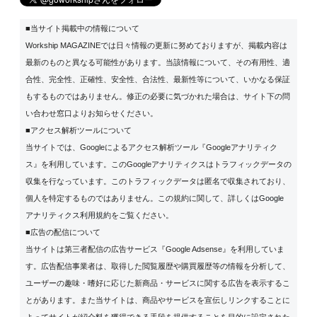
■当サイト掲載中の情報について
Workship MAGAZINEでは日々情報の更新に努めておりますが、掲載内容は
最新のものと異なる可能性があります。当該情報について、その有用性、適
合性、完全性、正確性、安全性、合法性、最新性等について、いかなる保証
もするものではありません。修正の必要に気づかれた場合は、サイト下の問
い合わせ窓口よりお知らせください。
■アクセス解析ツールについて
当サイトでは、Googleによるアクセス解析ツール『Googleアナリティク
ス』を利用しています。このGoogleアナリティクスはトラフィックデータの
収集を行なっています。このトラフィックデータは匿名で収集されており、
個人を特定するものではありません。この規約に関して、詳しくは
Google
アナリティクス利用規約
をご覧ください。
■広告の配信について
当サイトは第三者配信の広告サービス『Google Adsense』を利用していま
す。広告配信事業者は、取得した閲覧履歴や購買履歴等の情報を分析して、
ユーザーの趣味・嗜好に応じた新商品・サービスに関する広告を表示するこ
とがあります。また当サイトは、商品やサービスを宣伝しリンクすることに
よってサイトが紹介料を獲得できる手段を提供することを目的に設定された