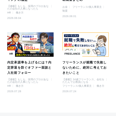
【連載】もしも、採用のプロがあな
お金
フリーランス/個人事業主
たの会社の人事になったら
制度
HR
働き方
2026.08.01
2026.08.04
HR
FREELANCE
内定承諾率を上げるには？内
フリーランスが就職で失敗し
定辞退を防ぐオファー面談と
ないために、絶対に考えてお
入社前フォロー
きたいこと
【連載】もしも、採用のプロがあな
【連載】34歳フリーランス、会社を
たの会社の人事になったら
たたんで公務員になる
HR
働き方
フリーランス/個人事業主
働き方
2026.07.28
2026.07.24