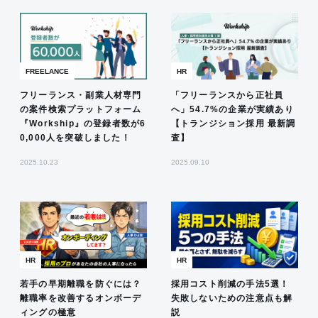
FREELANCE
HR
フリーランス・副業人材専門
「フリーランスから正社員
の案件検索プラットフォーム
へ」54.7%の企業が実績あり
『Workship』の登録者数が6
【トランジション採用 最新調
0,000人を突破しました！
査】
2025.10.23
2025.09.10
HR
HR
若手の早期離職を防ぐには？
採用コスト削減の手法5選！
離職率を改善するオンボーデ
失敗しないための注意点も解
ィングの極意
説