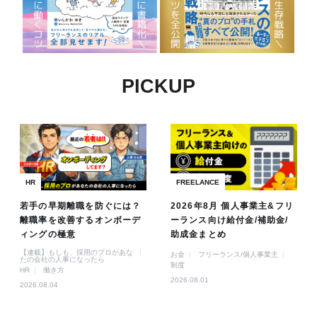
PICKUP
HR
FREELANCE
若手の早期離職を防ぐには？
2026年8月 個人事業主&フリ
離職率を改善するオンボーデ
ーランス向け給付金/補助金/
ィングの極意
助成金まとめ
【連載】もしも、採用のプロがあな
お金
フリーランス/個人事業主
たの会社の人事になったら
制度
HR
働き方
2026.08.01
2026.08.04