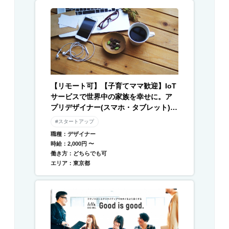
【リモート可】【子育てママ歓迎】IoT
サービスで世界中の家族を幸せに。ア
プリデザイナー(スマホ・タブレット) /
Webデザイナー募集
#スタートアップ
職種：デザイナー
時給：2,000円 〜
働き方：どちらでも可
エリア：東京都