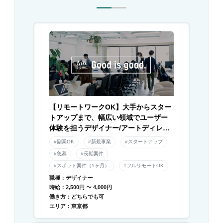
【リモートワークOK】大手からスター
トアップまで、幅広い領域でユーザー
体験を担うデザイナー/アートディレク
ター募集！
#副業OK
#新規事業
#スタートアップ
#急募
#長期案件
#スポット案件（1ヶ月）
#フルリモートOK
職種：デザイナー
時給：2,500円 〜 4,000円
働き方：どちらでも可
エリア：東京都