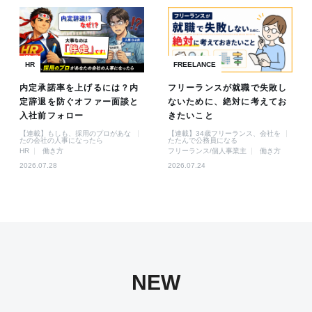
HR
FREELANCE
内定承諾率を上げるには？内
フリーランスが就職で失敗し
定辞退を防ぐオファー面談と
ないために、絶対に考えてお
入社前フォロー
きたいこと
【連載】もしも、採用のプロがあな
【連載】34歳フリーランス、会社を
たの会社の人事になったら
たたんで公務員になる
HR
働き方
フリーランス/個人事業主
働き方
2026.07.28
2026.07.24
NEW