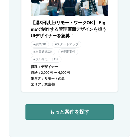
【週3日以上/リモートワークOK】 Fig
maで制作する管理画面デザインを担う
UIデザイナーを急募！
#副業OK
#スタートアップ
#土日週末OK
#長期案件
#フルリモートOK
職種：デザイナー
時給：2,000円 〜 4,000円
働き方：リモートのみ
エリア：東京都
もっと案件を探す