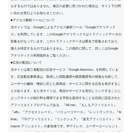
もするものではありません。修正の必要に気づかれた場合は、サイト下の問
い合わせ窓口よりお知らせください。
■アクセス解析ツールについて
当サイトでは、Googleによるアクセス解析ツール『Googleアナリティク
ス』を利用しています。このGoogleアナリティクスはトラフィックデータの
収集を行なっています。このトラフィックデータは匿名で収集されており、
個人を特定するものではありません。この規約に関して、詳しくは
Google
アナリティクス利用規約
をご覧ください。
■広告の配信について
当サイトは第三者配信の広告サービス『Google Adsense』を利用していま
す。広告配信事業者は、取得した閲覧履歴や購買履歴等の情報を分析して、
ユーザーの趣味・嗜好に応じた新商品・サービスに関する広告を表示するこ
とがあります。また当サイトは、商品やサービスを宣伝しリンクすることに
よってサイトが紹介料を獲得できる手段を提供することを目的に設定された
アフィリエイトプログラムである、『A8.net』『もしもアフィリエイト』
『afb』『アクセストレード』『バリューコマース』『レントラックス』『fe
lmat』『TGアフィリエイト』『リンクシェア』『楽天アフィリエイト』『A
mazon アソシエイト』の参加者です。IPアドレス、ユーザーエージェント、