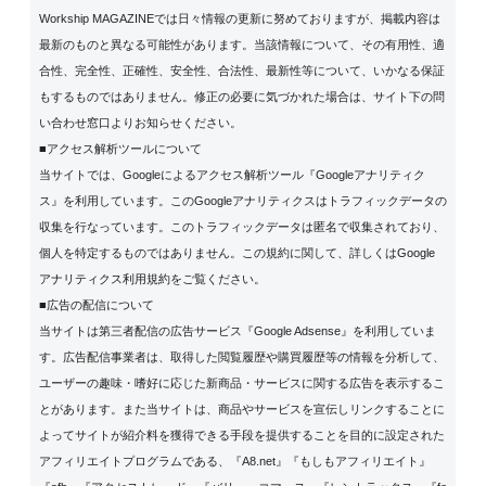
Workship MAGAZINEでは日々情報の更新に努めておりますが、掲載内容は
最新のものと異なる可能性があります。当該情報について、その有用性、適
合性、完全性、正確性、安全性、合法性、最新性等について、いかなる保証
もするものではありません。修正の必要に気づかれた場合は、サイト下の問
い合わせ窓口よりお知らせください。
■アクセス解析ツールについて
当サイトでは、Googleによるアクセス解析ツール『Googleアナリティク
ス』を利用しています。このGoogleアナリティクスはトラフィックデータの
収集を行なっています。このトラフィックデータは匿名で収集されており、
個人を特定するものではありません。この規約に関して、詳しくは
Google
アナリティクス利用規約
をご覧ください。
■広告の配信について
当サイトは第三者配信の広告サービス『Google Adsense』を利用していま
す。広告配信事業者は、取得した閲覧履歴や購買履歴等の情報を分析して、
ユーザーの趣味・嗜好に応じた新商品・サービスに関する広告を表示するこ
とがあります。また当サイトは、商品やサービスを宣伝しリンクすることに
よってサイトが紹介料を獲得できる手段を提供することを目的に設定された
アフィリエイトプログラムである、『A8.net』『もしもアフィリエイト』