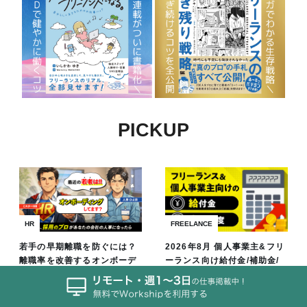
PICKUP
HR
FREELANCE
若手の早期離職を防ぐには？
2026年8月 個人事業主&フリ
離職率を改善するオンボーデ
ーランス向け給付金/補助金/
ィングの極意
助成金まとめ
【連載】もしも、採用のプロがあな
お金
フリーランス/個人事業主
たの会社の人事になったら
制度