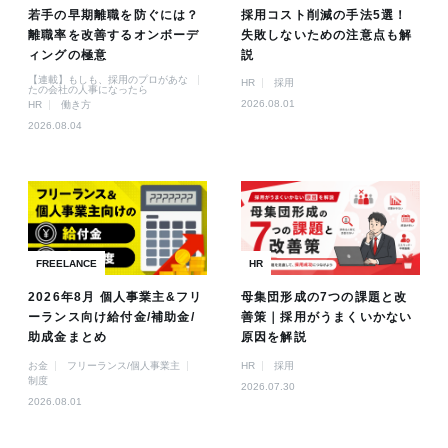
若手の早期離職を防ぐには？
採用コスト削減の手法5選！
離職率を改善するオンボーデ
失敗しないための注意点も解
ィングの極意
説
【連載】もしも、採用のプロがあな
HR
採用
たの会社の人事になったら
2026.08.01
HR
働き方
2026.08.04
FREELANCE
HR
2026年8月 個人事業主&フリ
母集団形成の7つの課題と改
ーランス向け給付金/補助金/
善策｜採用がうまくいかない
助成金まとめ
原因を解説
お金
フリーランス/個人事業主
HR
採用
制度
2026.07.30
2026.08.01