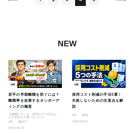
NEW
HR
HR
若手の早期離職を防ぐには？
採用コスト削減の手法5選！
離職率を改善するオンボーデ
失敗しないための注意点も解
ィングの極意
説
【連載】もしも、採用のプロがあな
HR
採用
たの会社の人事になったら
2026.08.01
HR
働き方
2026.08.04