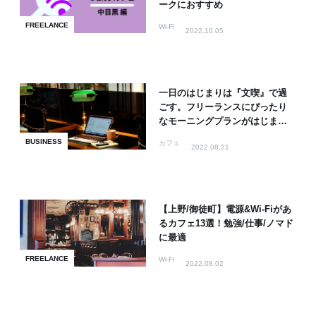
ークにおすすめ
FREELANCE
Wi-Fi
2022.10.05
一日のはじまりは『文喫』で過
ごす。フリーランスにぴったり
なモーニングプランがはじまり
ます。
BUSINESS
カフェ
2022.08.21
【上野/御徒町】電源&Wi-Fiがあ
るカフェ13選！勉強/仕事/ノマド
に最適
FREELANCE
Wi-Fi
2022.08.02