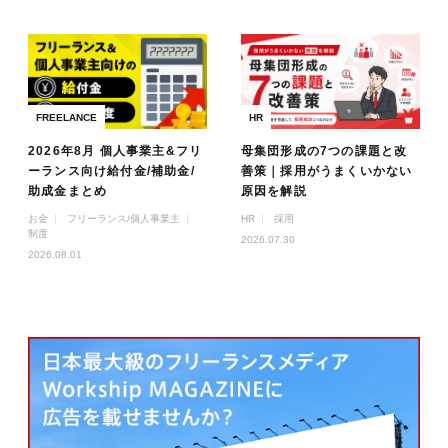
FREELANCE
HR
2026年8月 個人事業主&フリ
母集団形成の7つの課題と改
ーランス向け給付金/補助金/
善策｜採用がうまくいかない
助成金まとめ
原因を解説
お金
フリーランス/個人事業主
HR
採用
制度
2026.07.30
2026.08.01