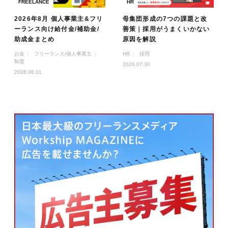
FREELANCE
HR
2026年8月 個人事業主&フリ
母集団形成の7つの課題と改
ーランス向け給付金/補助金/
善策｜採用がうまくいかない
助成金まとめ
原因を解説
お金
フリーランス/個人事業主
HR
採用
制度
2026.07.30
2026.08.01