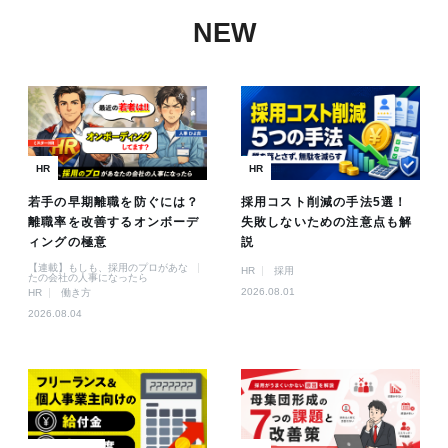
NEW
HR
HR
若手の早期離職を防ぐには？
採用コスト削減の手法5選！
離職率を改善するオンボーデ
失敗しないための注意点も解
ィングの極意
説
【連載】もしも、採用のプロがあな
HR
採用
たの会社の人事になったら
2026.08.01
HR
働き方
2026.08.04