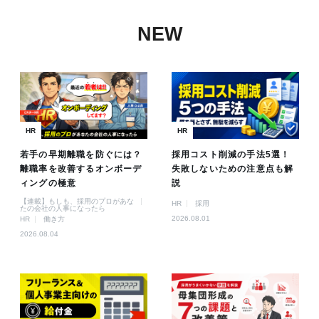
NEW
HR
HR
若手の早期離職を防ぐには？
採用コスト削減の手法5選！
離職率を改善するオンボーデ
失敗しないための注意点も解
ィングの極意
説
【連載】もしも、採用のプロがあな
HR
採用
たの会社の人事になったら
2026.08.01
HR
働き方
2026.08.04