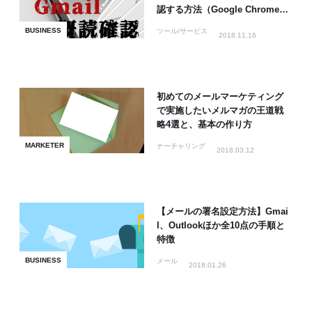
認する方法（Google Chrome拡
張機能編）
BUSINESS
ツール/サービス
2018.11.16
初めてのメールマーケティング
で実施したいメルマガの王道戦
略4選と、基本の作り方
MARKETER
ナーチャリング
2018.03.12
【メールの署名設定方法】Gmai
l、Outlookほか全10点の手順と
特徴
BUSINESS
メール
2018.01.26