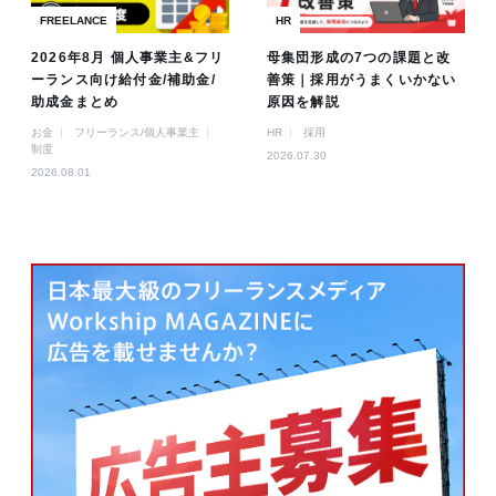
FREELANCE
HR
2026年8月 個人事業主&フリ
母集団形成の7つの課題と改
ーランス向け給付金/補助金/
善策｜採用がうまくいかない
助成金まとめ
原因を解説
お金
フリーランス/個人事業主
HR
採用
制度
2026.07.30
2026.08.01