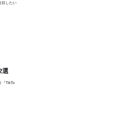
注目したい
2選
TikTo