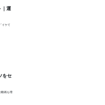
ト｜運
の「イケて
コツをセ
の動画も増