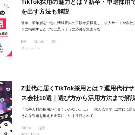
TikTok採用の魅力とは？新卒・中途採用
を出す方法も解説
近年、若年層を中心に情報収集の手段が多様化し、求人サイトや自社
ジに掲載するだけでは思うように応募が集まらな...
HR
TikTok
採用
2026.07.06
Z世代に届くTikTok採用とは？運用代行
ス会社10選｜選び方から活用方法まで解
「若手人材の採用がうまくいかない……」 「求人広告ではZ世代に届
そんな課題を抱える企業に、いま注目されて...
TikTok
採用
2025.10.03