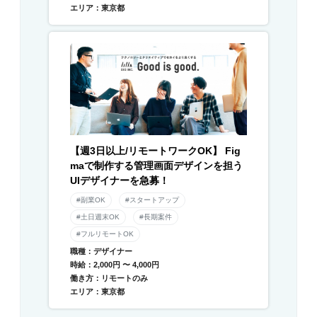
エリア：東京都
【週3日以上/リモートワークOK】 Fig
maで制作する管理画面デザインを担う
UIデザイナーを急募！
#副業OK
#スタートアップ
#土日週末OK
#長期案件
#フルリモートOK
職種：デザイナー
時給：2,000円 〜 4,000円
働き方：リモートのみ
エリア：東京都