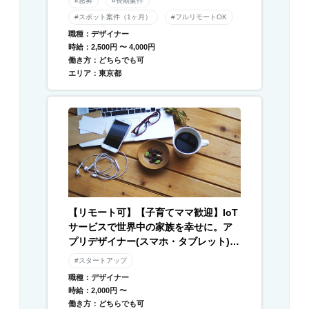
#急募
#長期案件
#スポット案件（1ヶ月）
#フルリモートOK
職種：デザイナー
時給：2,500円 〜 4,000円
働き方：どちらでも可
エリア：東京都
【リモート可】【子育てママ歓迎】IoT
サービスで世界中の家族を幸せに。ア
プリデザイナー(スマホ・タブレット) /
Webデザイナー募集
#スタートアップ
職種：デザイナー
時給：2,000円 〜
働き方：どちらでも可