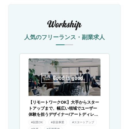
人気のフリーランス・副業求人
【リモートワークOK】大手からスター
トアップまで、幅広い領域でユーザー
体験を担うデザイナー/アートディレク
ター募集！
#副業OK
#新規事業
#スタートアップ