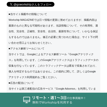
■当サイト掲載中の情報について
Workship MAGAZINEでは日々情報の更新に努めておりますが、掲載内容は
最新のものと異なる可能性があります。当該情報について、その有用性、適
合性、完全性、正確性、安全性、合法性、最新性等について、いかなる保証
もするものではありません。修正の必要に気づかれた場合は、サイト下の問
い合わせ窓口よりお知らせください。
■アクセス解析ツールについて
当サイトでは、Googleによるアクセス解析ツール『Googleアナリティク
ス』を利用しています。このGoogleアナリティクスはトラフィックデータの
収集を行なっています。このトラフィックデータは匿名で収集されており、
個人を特定するものではありません。この規約に関して、詳しくは
Google
アナリティクス利用規約
をご覧ください。
■広告の配信について
当サイトは第三者配信の広告サービス『Google Adsense』を利用していま
す。広告配信事業者は、取得した閲覧履歴や購買履歴等の情報を分析して、
ユーザーの趣味・嗜好に応じた新商品・サービスに関する広告を表示するこ
とがあります。また当サイトは、商品やサービスを宣伝しリンクすることに