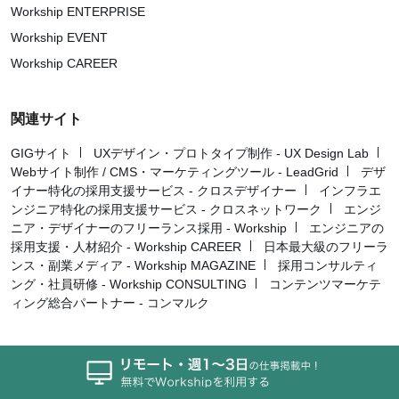
Workship ENTERPRISE
Workship EVENT
Workship CAREER
関連サイト
GIGサイト
UXデザイン・プロトタイプ制作 - UX Design Lab
Webサイト制作 / CMS・マーケティングツール - LeadGrid
デザ
イナー特化の採用支援サービス - クロスデザイナー
インフラエ
ンジニア特化の採用支援サービス - クロスネットワーク
エンジ
ニア・デザイナーのフリーランス採用 - Workship
エンジニアの
採用支援・人材紹介 - Workship CAREER
日本最大級のフリーラ
ンス・副業メディア - Workship MAGAZINE
採用コンサルティ
ング・社員研修 - Workship CONSULTING
コンテンツマーケテ
ィング総合パートナー - コンマルク
Workship MAGAZINE（ワークシップ マガジン）は、日本最大級
のHR・フリーランスメディアです。企業の採用課題を解決し、個