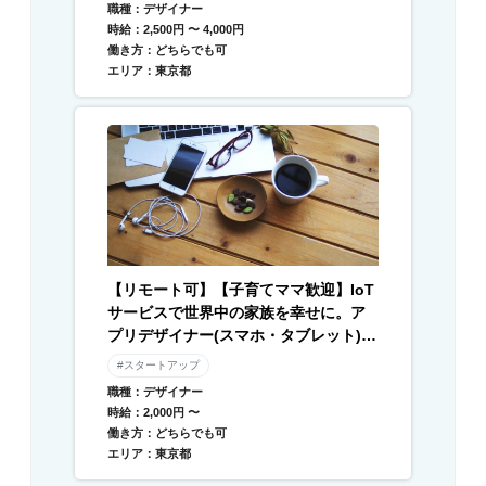
職種：デザイナー
時給：2,500円 〜 4,000円
働き方：どちらでも可
エリア：東京都
【リモート可】【子育てママ歓迎】IoT
サービスで世界中の家族を幸せに。ア
プリデザイナー(スマホ・タブレット) /
Webデザイナー募集
#スタートアップ
職種：デザイナー
時給：2,000円 〜
働き方：どちらでも可
エリア：東京都