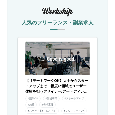
人気のフリーランス・副業求人
【リモートワークOK】大手からスター
トアップまで、幅広い領域でユーザー
体験を担うデザイナー/アートディレク
ター募集！
#副業OK
#新規事業
#スタートアップ
#急募
#長期案件
#スポット案件（1ヶ月）
#フルリモートOK