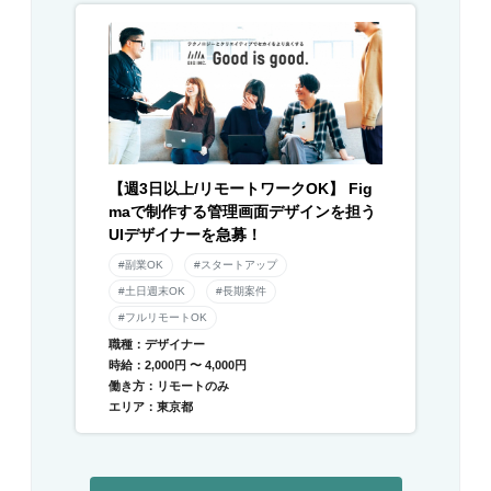
【週3日以上/リモートワークOK】 Fig
maで制作する管理画面デザインを担う
UIデザイナーを急募！
#副業OK
#スタートアップ
#土日週末OK
#長期案件
#フルリモートOK
職種：デザイナー
時給：2,000円 〜 4,000円
働き方：リモートのみ
エリア：東京都