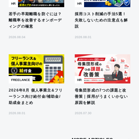
HR
HR
若手の早期離職を防ぐには？
採用コスト削減の手法5選！
離職率を改善するオンボーデ
失敗しないための注意点も解
ィングの極意
説
2026.08.04
2026.08.01
FREELANCE
HR
2026年8月 個人事業主&フリ
母集団形成の7つの課題と改
ーランス向け給付金/補助金/
善策｜採用がうまくいかない
助成金まとめ
原因を解説
2026.08.01
2026.07.30