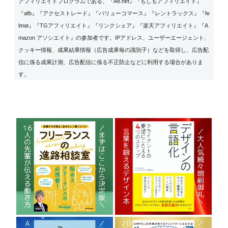
アフィリエイトプログラムである、『A8.net』『もしもアフィリエイト』
『afb』『アクセストレード』『バリューコマース』『レントラックス』『fe
lmat』『TGアフィリエイト』『リンクシェア』『楽天アフィリエイト』『A
mazon アソシエイト』の参加者です。IPアドレス、ユーザーエージェント、
クッキー情報、成果結果情報（広告成果毎の識別子）などを取得し、広告配
信に係る成果計測、広告配信に係る不正防止などに利用する場合がありま
す。