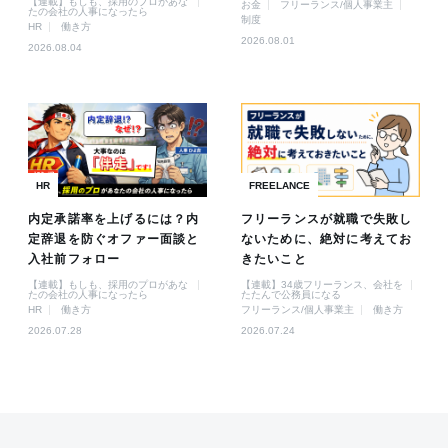
【連載】もしも、採用のプロがあな
お金
フリーランス/個人事業主
たの会社の人事になったら
制度
HR
働き方
2026.08.01
2026.08.04
HR
FREELANCE
内定承諾率を上げるには？内
フリーランスが就職で失敗し
定辞退を防ぐオファー面談と
ないために、絶対に考えてお
入社前フォロー
きたいこと
【連載】もしも、採用のプロがあな
【連載】34歳フリーランス、会社を
たの会社の人事になったら
たたんで公務員になる
HR
働き方
フリーランス/個人事業主
働き方
2026.07.28
2026.07.24