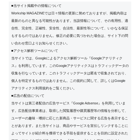
■当サイト掲載中の情報について
Workship MAGAZINEでは日々情報の更新に努めておりますが、掲載内容は
最新のものと異なる可能性があります。当該情報について、その有用性、適
合性、完全性、正確性、安全性、合法性、最新性等について、いかなる保証
もするものではありません。修正の必要に気づかれた場合は、サイト下の問
い合わせ窓口よりお知らせください。
■アクセス解析ツールについて
当サイトでは、Googleによるアクセス解析ツール『Googleアナリティク
ス』を利用しています。このGoogleアナリティクスはトラフィックデータの
収集を行なっています。このトラフィックデータは匿名で収集されており、
個人を特定するものではありません。この規約に関して、詳しくは
Google
アナリティクス利用規約
をご覧ください。
■広告の配信について
当サイトは第三者配信の広告サービス『Google Adsense』を利用していま
す。広告配信事業者は、取得した閲覧履歴や購買履歴等の情報を分析して、
ユーザーの趣味・嗜好に応じた新商品・サービスに関する広告を表示するこ
とがあります。また当サイトは、商品やサービスを宣伝しリンクすることに
よってサイトが紹介料を獲得できる手段を提供することを目的に設定された