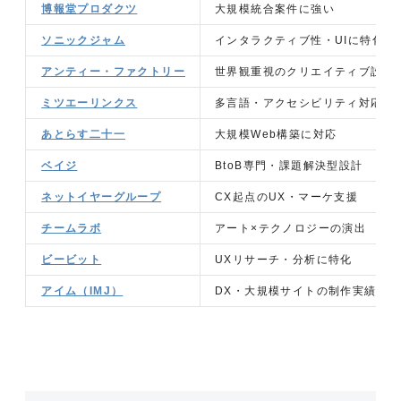
博報堂プロダクツ
大規模統合案件に強い
ソニックジャム
インタラクティブ性・UIに特化
アンティー・ファクトリー
世界観重視のクリエイティブ設計
ミツエーリンクス
多言語・アクセシビリティ対応
あとらす二十一
大規模Web構築に対応
ベイジ
BtoB専門・課題解決型設計
ネットイヤーグループ
CX起点のUX・マーケ支援
チームラボ
アート×テクノロジーの演出
ビービット
UXリサーチ・分析に特化
アイム（IMJ）
DX・大規模サイトの制作実績多数