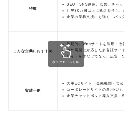
SEO、SNS運用、広告、チャット
特徴
世界30カ国以上に拠点を持ち、多
企業の業務支援にも強く、バックオ
長期的にWebサイトを運用・改善し
海外展開に対応した多言語サイトを
こんな企業におすすめ
サイト制作だけでなく、広告・SN
横スクロール可能
大手ECサイト・金融機関・官公庁な
コーポレートサイトの運用代行、グ
実績一例
企業チャットボット導入支援・Web