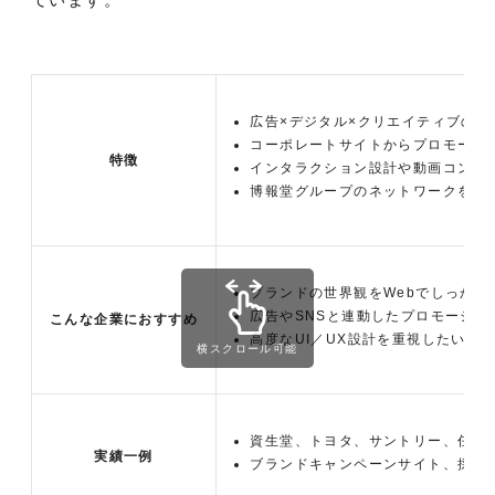
広告×デジタル×クリエイティブの
コーポレートサイトからプロモーシ
特徴
インタラクション設計や動画コンテ
博報堂グループのネットワークを活
ブランドの世界観をWebでしっかり
広告やSNSと連動したプロモーショ
こんな企業におすすめ
高度なUI／UX設計を重視したい企
横スクロール可能
資生堂、トヨタ、サントリー、任天
実績一例
ブランドキャンペーンサイト、採用