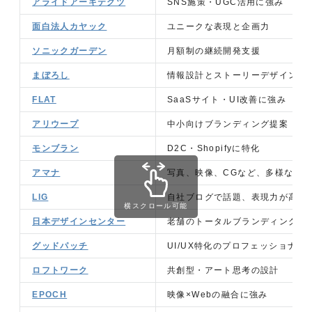
アライドアーキテクツ
SNS施策・UGC活用に強み
面白法人カヤック
ユニークな表現と企画力
ソニックガーデン
月額制の継続開発支援
まぼろし
情報設計とストーリーデザインに
FLAT
SaaSサイト・UI改善に強み
アリウープ
中小向けブランディング提案
モンブラン
D2C・Shopifyに特化
アマナ
写真、映像、CGなど、多様なメ
LIG
自社ブログで話題、表現力が高い
横スクロール可能
日本デザインセンター
老舗のトータルブランディング力
グッドパッチ
UI/UX特化のプロフェッショナル
ロフトワーク
共創型・アート思考の設計
EPOCH
映像×Webの融合に強み