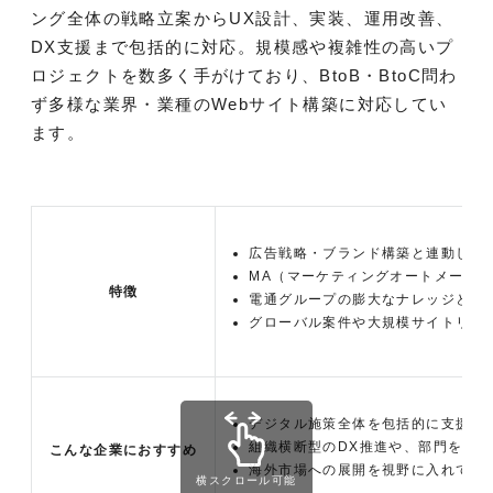
ング全体の戦略立案からUX設計、実装、運用改善、
DX支援まで包括的に対応。規模感や複雑性の高いプ
ロジェクトを数多く手がけており、BtoB・BtoC問わ
ず多様な業界・業種のWebサイト構築に対応してい
ます。
広告戦略・ブランド構築と連動したW
MA（マーケティングオートメーシ
特徴
電通グループの膨大なナレッジと、
グローバル案件や大規模サイトリニ
デジタル施策全体を包括的に支援し
組織横断型のDX推進や、部門をま
こんな企業におすすめ
海外市場への展開を視野に入れてい
横スクロール可能