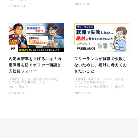
2026.08.01
2026.08.04
HR
FREELANCE
内定承諾率を上げるには？内
フリーランスが就職で失敗し
定辞退を防ぐオファー面談と
ないために、絶対に考えてお
入社前フォロー
きたいこと
【連載】もしも、採用のプロがあな
【連載】34歳フリーランス、会社を
たの会社の人事になったら
たたんで公務員になる
HR
働き方
フリーランス/個人事業主
働き方
2026.07.28
2026.07.24