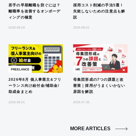
若手の早期離職を防ぐには？
採用コスト削減の手法5選！
離職率を改善するオンボーデ
失敗しないための注意点も解
ィングの極意
説
2026.08.04
2026.08.01
FREELANCE
HR
2026年8月 個人事業主&フリ
母集団形成の7つの課題と改
ーランス向け給付金/補助金/
善策｜採用がうまくいかない
助成金まとめ
原因を解説
2026.08.01
2026.07.30
MORE ARTICLES