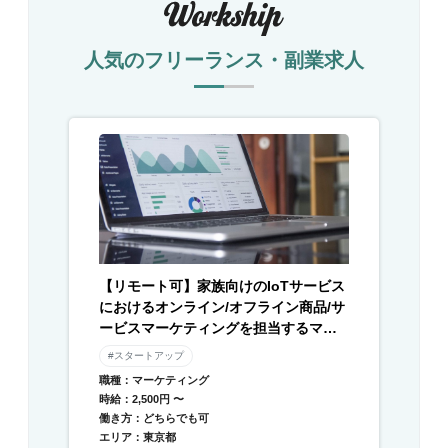
人気のフリーランス・副業求人
【リモート可】家族向けのIoTサービス
におけるオンライン/オフライン商品/サ
ービスマーケティングを担当するマー
ケターを募集
#スタートアップ
職種：マーケティング
時給：2,500円 〜
働き方：どちらでも可
エリア：東京都