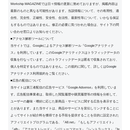
Workship MAGAZINEでは日々情報の更新に努めておりますが、掲載内容は
最新のものと異なる可能性があります。当該情報について、その有用性、適
合性、完全性、正確性、安全性、合法性、最新性等について、いかなる保証
もするものではありません。修正の必要に気づかれた場合は、サイト下の問
い合わせ窓口よりお知らせください。
■アクセス解析ツールについて
当サイトでは、Googleによるアクセス解析ツール『Googleアナリティク
ス』を利用しています。このGoogleアナリティクスはトラフィックデータの
収集を行なっています。このトラフィックデータは匿名で収集されており、
個人を特定するものではありません。この規約に関して、詳しくは
Google
アナリティクス利用規約
をご覧ください。
■広告の配信について
当サイトは第三者配信の広告サービス『Google Adsense』を利用していま
す。広告配信事業者は、取得した閲覧履歴や購買履歴等の情報を分析して、
ユーザーの趣味・嗜好に応じた新商品・サービスに関する広告を表示するこ
とがあります。また当サイトは、商品やサービスを宣伝しリンクすることに
よってサイトが紹介料を獲得できる手段を提供することを目的に設定された
アフィリエイトプログラムである、『A8.net』『もしもアフィリエイト』
『afb』『アクセストレード』『バリューコマース』『レントラックス』『fe