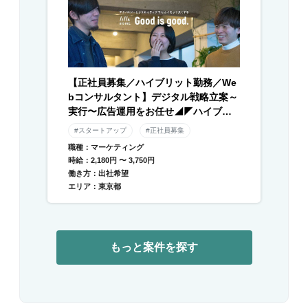
【正社員募集／ハイブリット勤務／We
bコンサルタント】デジタル戦略立案～
実行〜広告運用をお任せ◢◤ハイブリ
ッド勤務×残業月平均10時間以下◢◤伴
#スタートアップ
#正社員募集
走型のデジタル支援と自社メディアを
職種：マーケティング
運営／急成長中DXベンチャー
時給：2,180円 〜 3,750円
働き方：出社希望
エリア：東京都
もっと案件を探す