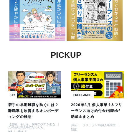
PICKUP
HR
FREELANCE
若手の早期離職を防ぐには？
2026年8月 個人事業主&フリ
離職率を改善するオンボーデ
ーランス向け給付金/補助金/
ィングの極意
助成金まとめ
【連載】もしも、採用のプロがあな
お金
フリーランス/個人事業主
たの会社の人事になったら
制度
HR
働き方