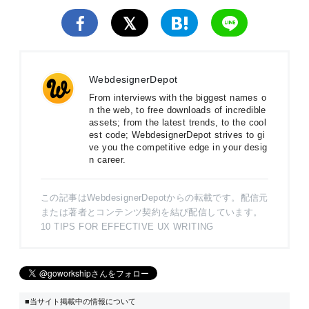
WebdesignerDepot
From interviews with the biggest names o
n the web, to free downloads of incredible
assets; from the latest trends, to the cool
est code; WebdesignerDepot strives to gi
ve you the competitive edge in your desig
n career.
この記事はWebdesignerDepotからの転載です。配信元
または著者とコンテンツ契約を結び配信しています。
10 TIPS FOR EFFECTIVE UX WRITING
■当サイト掲載中の情報について