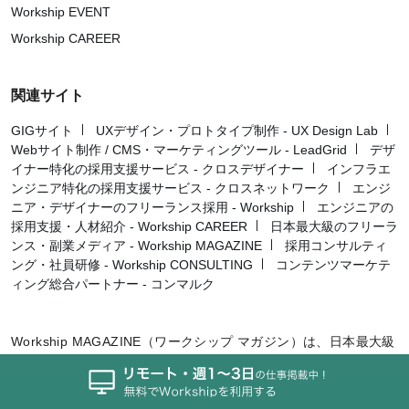
Workship EVENT
Workship CAREER
関連サイト
GIGサイト
UXデザイン・プロトタイプ制作 - UX Design Lab
Webサイト制作 / CMS・マーケティングツール - LeadGrid
デザ
イナー特化の採用支援サービス - クロスデザイナー
インフラエ
ンジニア特化の採用支援サービス - クロスネットワーク
エンジ
ニア・デザイナーのフリーランス採用 - Workship
エンジニアの
採用支援・人材紹介 - Workship CAREER
日本最大級のフリーラ
ンス・副業メディア - Workship MAGAZINE
採用コンサルティ
ング・社員研修 - Workship CONSULTING
コンテンツマーケテ
ィング総合パートナー - コンマルク
Workship MAGAZINE（ワークシップ マガジン）は、日本最大級
のHR・フリーランスメディアです。企業の採用課題を解決し、個
人の多様なキャリアを支援することを目的としています。採用担
当者様向けの最新ノウハウから、フリーランス・副業人材に役立