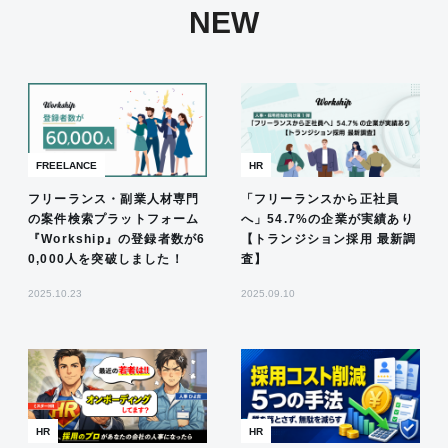
NEW
FREELANCE
HR
フリーランス・副業人材専門
「フリーランスから正社員
の案件検索プラットフォーム
へ」54.7%の企業が実績あり
『Workship』の登録者数が6
【トランジション採用 最新調
0,000人を突破しました！
査】
2025.10.23
2025.09.10
HR
HR