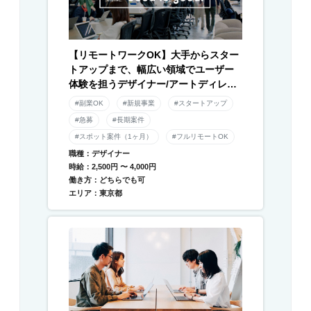
【リモートワークOK】大手からスター
トアップまで、幅広い領域でユーザー
体験を担うデザイナー/アートディレク
ター募集！
#副業OK
#新規事業
#スタートアップ
#急募
#長期案件
#スポット案件（1ヶ月）
#フルリモートOK
職種：デザイナー
時給：2,500円 〜 4,000円
働き方：どちらでも可
エリア：東京都