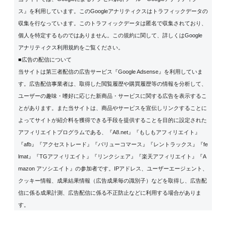
ス』を利用しています。このGoogleアナリティクスはトラフィックデータの
収集を行なっています。このトラフィックデータは匿名で収集されており、
個人を特定するものではありません。この規約に関して、詳しくは
Google
アナリティクス利用規約
をご覧ください。
■広告の配信について
当サイトは第三者配信の広告サービス『Google Adsense』を利用していま
す。広告配信事業者は、取得した閲覧履歴や購買履歴等の情報を分析して、
ユーザーの趣味・嗜好に応じた新商品・サービスに関する広告を表示するこ
とがあります。また当サイトは、商品やサービスを宣伝しリンクすることに
よってサイトが紹介料を獲得できる手段を提供することを目的に設定された
アフィリエイトプログラムである、『A8.net』『もしもアフィリエイト』
『afb』『アクセストレード』『バリューコマース』『レントラックス』『fe
lmat』『TGアフィリエイト』『リンクシェア』『楽天アフィリエイト』『A
mazon アソシエイト』の参加者です。IPアドレス、ユーザーエージェント、
クッキー情報、成果結果情報（広告成果毎の識別子）などを取得し、広告配
信に係る成果計測、広告配信に係る不正防止などに利用する場合がありま
す。