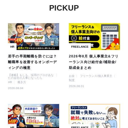
PICKUP
HR
FREELANCE
若手の早期離職を防ぐには？
2026年8月 個人事業主&フリ
離職率を改善するオンボーデ
ーランス向け給付金/補助金/
ィングの極意
助成金まとめ
【連載】もしも、採用のプロがあな
お金
フリーランス/個人事業主
たの会社の人事になったら
制度
HR
働き方
2026.08.01
2026.08.04
HR
FREELANCE