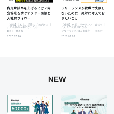
内定承諾率を上げるには？内
フリーランスが就職で失敗し
定辞退を防ぐオファー面談と
ないために、絶対に考えてお
入社前フォロー
きたいこと
【連載】もしも、採用のプロがあな
【連載】34歳フリーランス、会社を
たの会社の人事になったら
たたんで公務員になる
HR
働き方
フリーランス/個人事業主
働き方
2026.07.28
2026.07.24
NEW