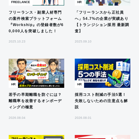
FREELANCE
HR
フリーランス・副業人材専門
「フリーランスから正社員
の案件検索プラットフォーム
へ」54.7%の企業が実績あり
『Workship』の登録者数が6
【トランジション採用 最新調
0,000人を突破しました！
査】
2025.10.23
2025.09.10
HR
HR
若手の早期離職を防ぐには？
採用コスト削減の手法5選！
離職率を改善するオンボーデ
失敗しないための注意点も解
ィングの極意
説
2026.08.04
2026.08.01