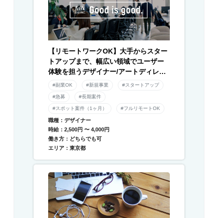
【リモートワークOK】大手からスター
トアップまで、幅広い領域でユーザー
体験を担うデザイナー/アートディレク
ター募集！
#副業OK
#新規事業
#スタートアップ
#急募
#長期案件
#スポット案件（1ヶ月）
#フルリモートOK
職種：デザイナー
時給：2,500円 〜 4,000円
働き方：どちらでも可
エリア：東京都