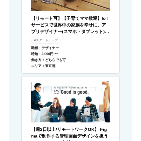
【リモート可】【子育てママ歓迎】IoT
サービスで世界中の家族を幸せに。ア
プリデザイナー(スマホ・タブレット) /
Webデザイナー募集
#スタートアップ
職種：デザイナー
時給：2,000円 〜
働き方：どちらでも可
エリア：東京都
【週3日以上/リモートワークOK】 Fig
maで制作する管理画面デザインを担う