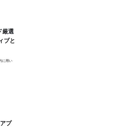
ド厳選
ィブと
的に用い
のアプ