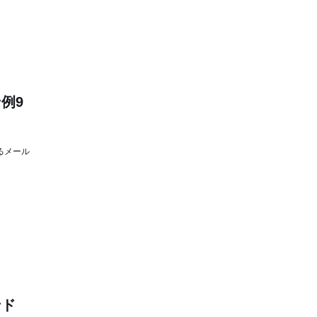
例9
るメール
ンド