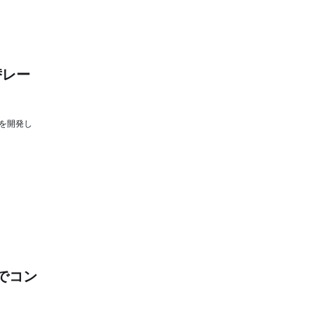
替レー
を開発し
」でコン