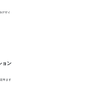
bデザイ
ション
が近年ます