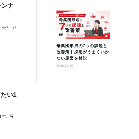
ーンナ
 デモページ
HR
母集団形成の7つの課題と
改善策｜採用がうまくいか
ない原因を解説
2026.07.30
たい1
ます。写