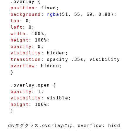
.overlay
position
background
: 
rgba
top
: 
0
left
: 
0
width
: 
100%
height
: 
100%
opacity
: 
0
visibility
transition
: opacity .
35s
, visibility .
3
overflow
: hidden;

}

.overlay
.open
opacity
: 
1
visibility
height
: 
100%
;

}
divタグクラス
.overlay
には、
overflow: hidd