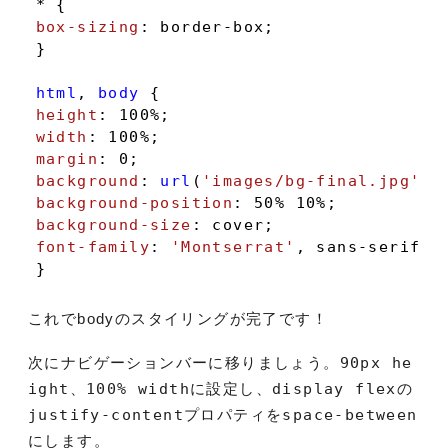
box-sizing
: border-box;

}

html
, 
body
height
: 
100%
width
: 
100%
margin
: 
0
background
: 
url
(
'images/bg-final.jpg'
background-position
: 
50%
10%
background-size
font-family
: 
'Montserrat'
, sans-serif;

}
これでbodyのスタイリングが完了です！
次にナビゲーションバーに移りましょう。
90px he
ight
、
100% width
に設定し、
display flex
の
justify-content
プロパティを
space-between
にします。