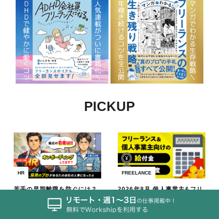
PICKUP
HR
FREELANCE
若手の早期離職を防ぐには？
2026年8月 個人事業主&フリ
離職率を改善するオンボーデ
ーランス向け給付金/補助金/
ィングの極意
助成金まとめ