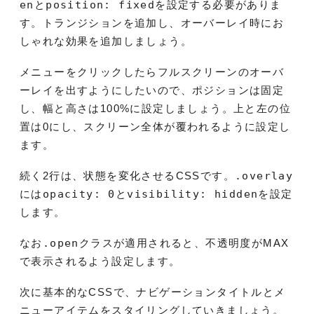
en
と
position: fixed
を設定する必要がありま
す。トランジションを追加し、オーバーレイ時にお
しゃれな効果を追加しましょう。
メニューをクリックしたらフルスクリーンのオーバ
ーレイを出すようにしたいので、ポジションは固定
し、幅と高さは100%に設定しましょう。上と左の位
置は0にし、スクリーン全体が覆われるように設定し
ます。
続く2行は、状態を変化させるCSSです。
.overlay
には
opacity: 0
と
visibility: hidden
を設定
します。
なお
.open
クラスが適用されると、不透明度がMAX
で表示されるよう設定します。
次に基本的なCSSで、ナビゲーションタイトルとメ
ニューアイテムをスタイリングしていきましょう。