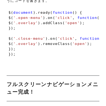
うにコードを書きます。
$(
document
).ready(
function
(
) 
{

$(
'.open-menu'
).on(
'click'
, 
function
(
) 
{
$(
'.overlay'
).addClass(
'open'
);

});

$(
'.close-menu'
).on(
'click'
, 
function
(
)
$(
'.overlay'
).removeClass(
'open'
);

});

});
フルスクリーンナビゲーションメニ
ュー完成！