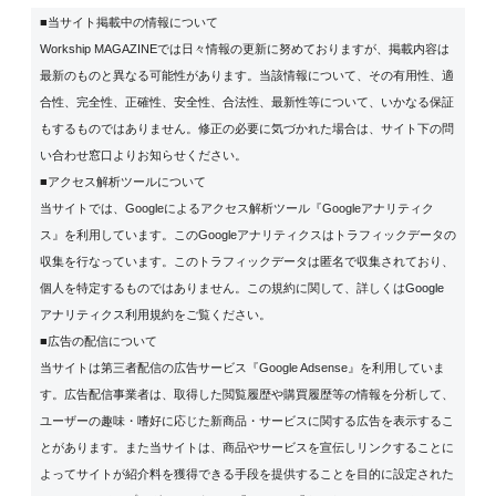
■当サイト掲載中の情報について
Workship MAGAZINEでは日々情報の更新に努めておりますが、掲載内容は
最新のものと異なる可能性があります。当該情報について、その有用性、適
合性、完全性、正確性、安全性、合法性、最新性等について、いかなる保証
もするものではありません。修正の必要に気づかれた場合は、サイト下の問
い合わせ窓口よりお知らせください。
■アクセス解析ツールについて
当サイトでは、Googleによるアクセス解析ツール『Googleアナリティク
ス』を利用しています。このGoogleアナリティクスはトラフィックデータの
収集を行なっています。このトラフィックデータは匿名で収集されており、
個人を特定するものではありません。この規約に関して、詳しくは
Google
アナリティクス利用規約
をご覧ください。
■広告の配信について
当サイトは第三者配信の広告サービス『Google Adsense』を利用していま
す。広告配信事業者は、取得した閲覧履歴や購買履歴等の情報を分析して、
ユーザーの趣味・嗜好に応じた新商品・サービスに関する広告を表示するこ
とがあります。また当サイトは、商品やサービスを宣伝しリンクすることに
よってサイトが紹介料を獲得できる手段を提供することを目的に設定された