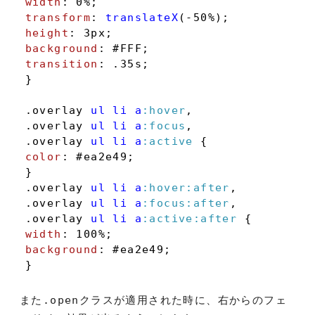
width
: 
0%
transform
: 
translateX
height
: 
3px
background
: 
#FFF
transition
: .
35s
;

}

.overlay
ul
li
a
:hover
.overlay
ul
li
a
:focus
.overlay
ul
li
a
:active
color
: 
#ea2e49
;

.overlay
ul
li
a
:hover
:after
.overlay
ul
li
a
:focus
:after
.overlay
ul
li
a
:active
:after
width
: 
100%
background
: 
#ea2e49
;

}
また
.open
クラスが適用された時に、右からのフェ