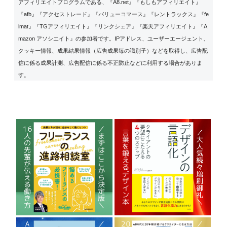
アフィリエイトプログラムである、『A8.net』『もしもアフィリエイト』
『afb』『アクセストレード』『バリューコマース』『レントラックス』『fe
lmat』『TGアフィリエイト』『リンクシェア』『楽天アフィリエイト』『A
mazon アソシエイト』の参加者です。IPアドレス、ユーザーエージェント、
クッキー情報、成果結果情報（広告成果毎の識別子）などを取得し、広告配
信に係る成果計測、広告配信に係る不正防止などに利用する場合がありま
す。