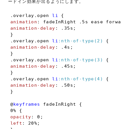
ードイン効果が出るようにします。
.overlay
.open
li
animation
: fadeInRight .
5s
animation-delay
: .
35s
;

.overlay
.open
li
:nth-of-type(2)
animation-delay
: .
4s
;

.overlay
.open
li
:nth-of-type(3)
animation-delay
: .
45s
;

.overlay
.open
li
:nth-of-type(4)
animation-delay
: .
50s
;

}

@
keyframes
 fadeInRight {

opacity
: 
0
left
: 
20%
;
