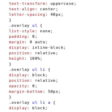
text-transform
text-align
letter-spacing
: 
40px
;

.overlay
ul
list-style
padding
: 
0
margin
: 
0
display
position
height
: 
100%
;

.overlay
ul
li
display
position
opacity
: 
0
margin-bottom
: 
50px
;

.overlay
ul
li
a
display