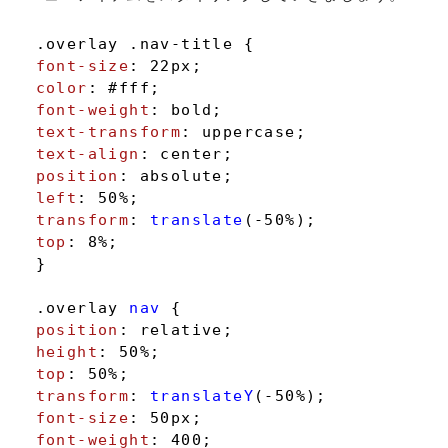
.overlay
.nav-title
font-size
: 
22px
color
: 
#fff
font-weight
text-transform
text-align
position
left
: 
50%
transform
: 
translate
top
: 
8%
;

}

.overlay
nav
position
height
: 
50%
top
: 
50%
transform
: 
translateY
font-size
: 
50px
font-weight
: 
400