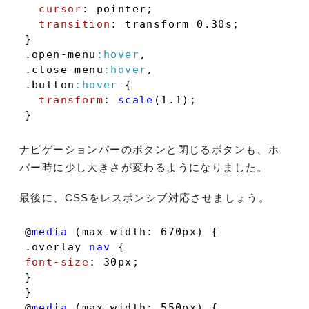
cursor
: pointer;

transition
: transform 
0.30s
;

.open-menu
:hover
.close-menu
:hover
.button
:hover
 {

transform
: 
scale
(1.1);

}
ナビゲーションバーのボタンと閉じるボタンも、ホ
バー時に少し大きさが変わるようになりました。
最後に、CSSをレスポンシブ対応させましょう。
@
media
 (max-width: 
670px
.overlay
nav
font-size
: 
30px
;

}

}

@
media
 (max-width: 
550px