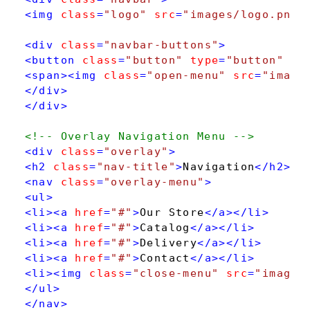
<
img
class
=
"logo"
src
=
"images/logo.png"
<
div
class
=
"navbar-buttons"
>
<
button
class
=
"button"
type
=
"button"
na
<
span
>
<
img
class
=
"open-menu"
src
=
"image
</
div
>
</
div
>
<!-- Overlay Navigation Menu -->
<
div
class
=
"overlay"
>
<
h2
class
=
"nav-title"
>
Navigation
</
h2
>
<
nav
class
=
"overlay-menu"
>
<
ul
>
<
li
>
<
a
href
=
"#"
>
Our Store
</
a
>
</
li
>
<
li
>
<
a
href
=
"#"
>
Catalog
</
a
>
</
li
>
<
li
>
<
a
href
=
"#"
>
Delivery
</
a
>
</
li
>
<
li
>
<
a
href
=
"#"
>
Contact
</
a
>
</
li
>
<
li
>
<
img
class
=
"close-menu"
src
=
"images
</
ul
>
</
nav
>