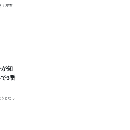
きく左右
ーが知
で3番
使うとなっ