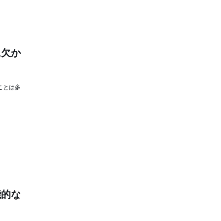
に欠か
ことは多
能的な