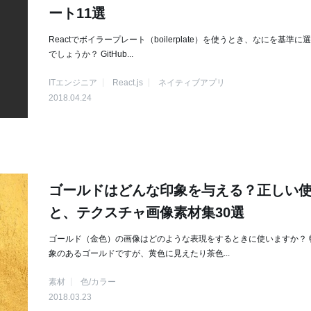
ート11選
Reactでボイラープレート（boilerplate）を使うとき、なにを基準に
でしょうか？ GitHub...
ITエンジニア
React.js
ネイティブアプリ
2018.04.24
ゴールドはどんな印象を与える？正しい
と、テクスチャ画像素材集30選
ゴールド（金色）の画像はどのような表現をするときに使いますか？ 
象のあるゴールドですが、黄色に見えたり茶色...
素材
色/カラー
2018.03.23