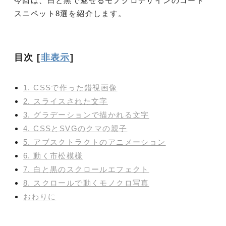
今回は、白と黒で魅せるモノクロデザインのコード
スニペット8選を紹介します。
目次
[
非表示
]
1. CSSで作った錯視画像
2. スライスされた文字
3. グラデーションで描かれる文字
4. CSSとSVGのクマの親子
5. アブスクトラクトのアニメーション
6. 動く市松模様
7. 白と黒のスクロールエフェクト
8. スクロールで動くモノクロ写真
おわりに