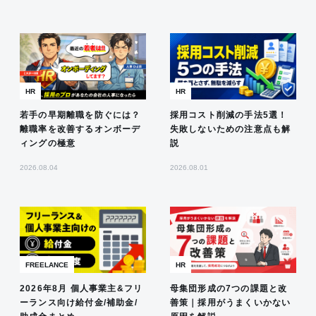
HR
HR
若手の早期離職を防ぐには？
採用コスト削減の手法5選！
離職率を改善するオンボーデ
失敗しないための注意点も解
ィングの極意
説
2026.08.04
2026.08.01
FREELANCE
HR
2026年8月 個人事業主&フリ
母集団形成の7つの課題と改
ーランス向け給付金/補助金/
善策｜採用がうまくいかない