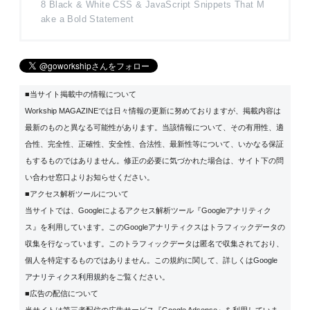
8 Black & White CSS & JavaScript Snippets That M
ake a Bold Statement
■当サイト掲載中の情報について
Workship MAGAZINEでは日々情報の更新に努めておりますが、掲載内容は
最新のものと異なる可能性があります。当該情報について、その有用性、適
合性、完全性、正確性、安全性、合法性、最新性等について、いかなる保証
もするものではありません。修正の必要に気づかれた場合は、サイト下の問
い合わせ窓口よりお知らせください。
■アクセス解析ツールについて
当サイトでは、Googleによるアクセス解析ツール『Googleアナリティク
ス』を利用しています。このGoogleアナリティクスはトラフィックデータの
収集を行なっています。このトラフィックデータは匿名で収集されており、
個人を特定するものではありません。この規約に関して、詳しくは
Google
アナリティクス利用規約
をご覧ください。
■広告の配信について
当サイトは第三者配信の広告サービス『Google Adsense』を利用していま