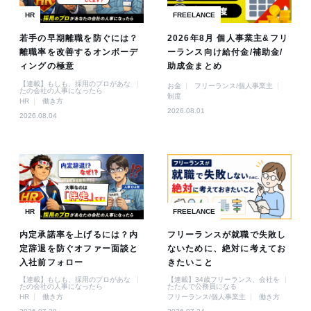
HR
FREELANCE
若手の早期離職を防ぐには？
2026年8月 個人事業主&フリ
離職率を改善するオンボーデ
ーランス向け給付金/補助金/
ィングの極意
助成金まとめ
【連載】もしも、採用のプロがあな
お金
フリーランス/個人事業主
たの会社の人事になったら
制度
HR
働き方
2026.08.01
2026.08.04
HR
FREELANCE
内定承諾率を上げるには？内
フリーランスが就職で失敗し
定辞退を防ぐオファー面談と
ないために、絶対に考えてお
入社前フォロー
きたいこと
【連載】もしも、採用のプロがあな
【連載】34歳フリーランス、会社を
たの会社の人事になったら
たたんで公務員になる
HR
働き方
フリーランス/個人事業主
働き方