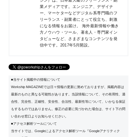
ジン）は、日本最大級のフリーランス・副
業メディアです。エンジニア、デザイナ
ー、マーケターなどデジタル系専門職のフ
リーランス・副業者にとって役立ち、刺激
になる情報をお届け。 海外最新情報や働き
方ノウハウ・ツール、著名人・専門家イン
タビューなど、さまざまなコンテンツを発
信中です。2017年5月開設。
■当サイト掲載中の情報について
Workship MAGAZINEでは日々情報の更新に努めておりますが、掲載内容は
最新のものと異なる可能性があります。当該情報について、その有用性、適
合性、完全性、正確性、安全性、合法性、最新性等について、いかなる保証
もするものではありません。修正の必要に気づかれた場合は、サイト下の問
い合わせ窓口よりお知らせください。
■アクセス解析ツールについて
当サイトでは、Googleによるアクセス解析ツール『Googleアナリティク