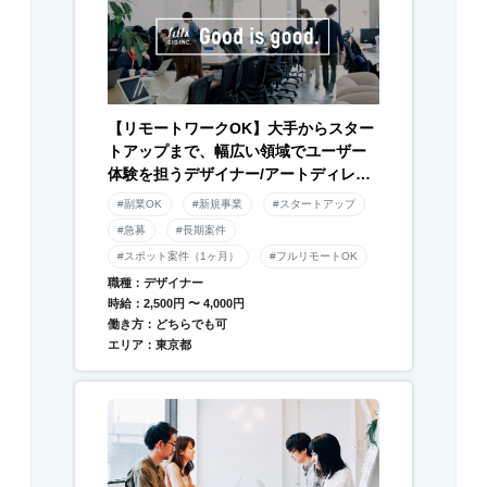
【リモートワークOK】大手からスター
トアップまで、幅広い領域でユーザー
体験を担うデザイナー/アートディレク
ター募集！
#副業OK
#新規事業
#スタートアップ
#急募
#長期案件
#スポット案件（1ヶ月）
#フルリモートOK
職種：デザイナー
時給：2,500円 〜 4,000円
働き方：どちらでも可
エリア：東京都