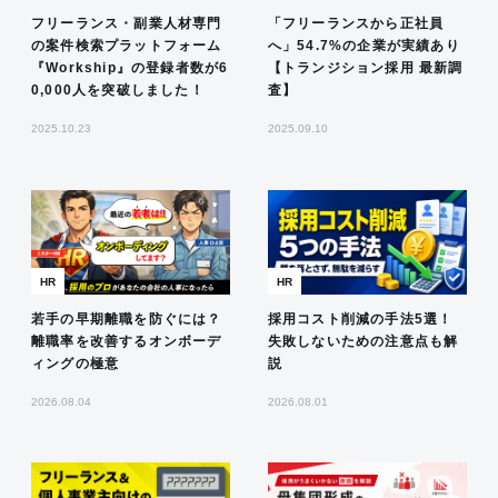
フリーランス・副業人材専門
「フリーランスから正社員
の案件検索プラットフォーム
へ」54.7%の企業が実績あり
『Workship』の登録者数が6
【トランジション採用 最新調
0,000人を突破しました！
査】
2025.10.23
2025.09.10
HR
HR
若手の早期離職を防ぐには？
採用コスト削減の手法5選！
離職率を改善するオンボーデ
失敗しないための注意点も解
ィングの極意
説
2026.08.04
2026.08.01