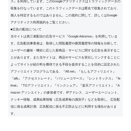
ス』を利用しています。このGoogleアナリティクスはトラフィックデータの
収集を行なっています。このトラフィックデータは匿名で収集されており、
個人を特定するものではありません。この規約に関して、詳しくは
Google
アナリティクス利用規約
をご覧ください。
■広告の配信について
当サイトは第三者配信の広告サービス『Google Adsense』を利用していま
す。広告配信事業者は、取得した閲覧履歴や購買履歴等の情報を分析して、
ユーザーの趣味・嗜好に応じた新商品・サービスに関する広告を表示するこ
とがあります。また当サイトは、商品やサービスを宣伝しリンクすることに
よってサイトが紹介料を獲得できる手段を提供することを目的に設定された
アフィリエイトプログラムである、『A8.net』『もしもアフィリエイト』
『afb』『アクセストレード』『バリューコマース』『レントラックス』『fe
lmat』『TGアフィリエイト』『リンクシェア』『楽天アフィリエイト』『A
mazon アソシエイト』の参加者です。IPアドレス、ユーザーエージェント、
クッキー情報、成果結果情報（広告成果毎の識別子）などを取得し、広告配
信に係る成果計測、広告配信に係る不正防止などに利用する場合がありま
す。