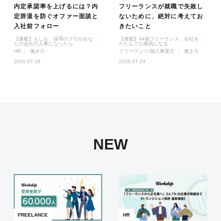
内定承諾率を上げるには？内
フリーランスが就職で失敗し
定辞退を防ぐオファー面談と
ないために、絶対に考えてお
入社前フォロー
きたいこと
【連載】もしも、採用のプロがあな
【連載】34歳フリーランス、会社を
たの会社の人事になったら
たたんで公務員になる
HR
働き方
フリーランス/個人事業主
働き方
2026.07.28
2026.07.24
NEW
FREELANCE
HR