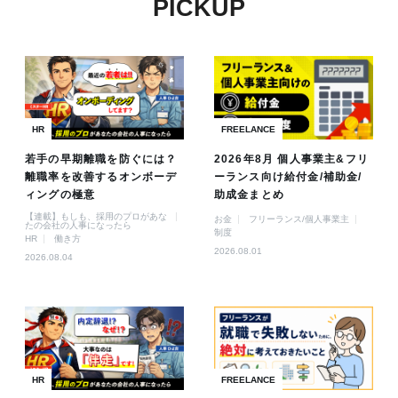
PICKUP
HR
FREELANCE
若手の早期離職を防ぐには？
2026年8月 個人事業主&フリ
離職率を改善するオンボーデ
ーランス向け給付金/補助金/
ィングの極意
助成金まとめ
【連載】もしも、採用のプロがあな
お金
フリーランス/個人事業主
たの会社の人事になったら
制度
HR
働き方
2026.08.01
2026.08.04
HR
FREELANCE