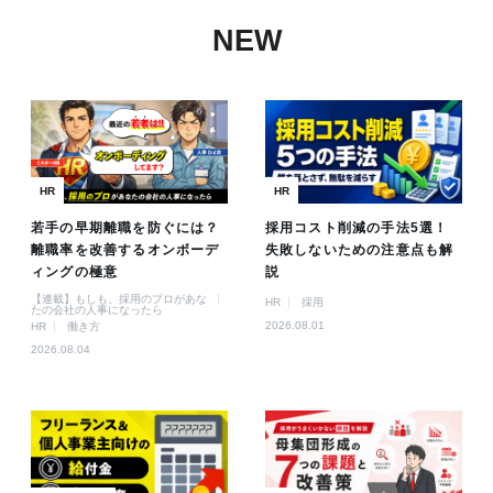
NEW
HR
HR
若手の早期離職を防ぐには？
採用コスト削減の手法5選！
離職率を改善するオンボーデ
失敗しないための注意点も解
ィングの極意
説
【連載】もしも、採用のプロがあな
HR
採用
たの会社の人事になったら
2026.08.01
HR
働き方
2026.08.04