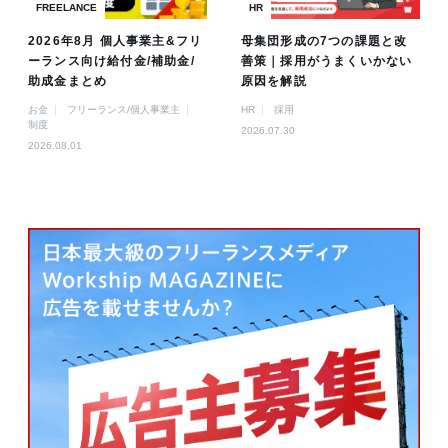
FREELANCE
HR
2026年8月 個人事業主&フリ
母集団形成の7つの課題と改
ーランス向け給付金/補助金/
善策｜採用がうまくいかない
助成金まとめ
原因を解説
お金
フリーランス/個人事業主
HR
採用
制度
2026.07.30
2026.08.01