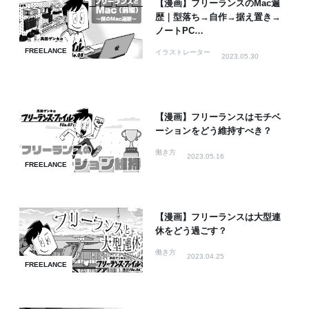
【漫画】フリーランスのMac遍
歴｜型落ち→自作→据え置き→
ノートPC…
FREELANCE
イラストレーター
2023.05.30
【漫画】フリーランスはモチベ
ーションをどう維持すべき？
働き方
2023.05.16
FREELANCE
【漫画】フリーランスは大型連
休をどう過ごす？
働き方
2023.04.25
FREELANCE