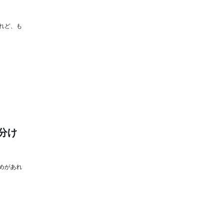
れど、も
分け
めがあれ