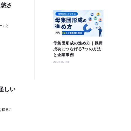
田悠さ
ー」と
HR
母集団形成の進め方｜採用
成功につなげる7つの方法
と企業事例
2026.07.30
怪しい
を得るこ