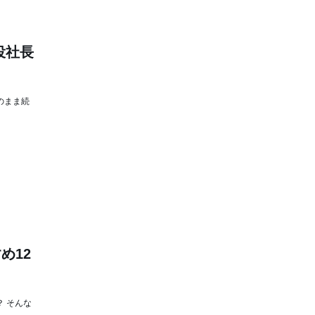
役社長
のまま続
め12
 そんな