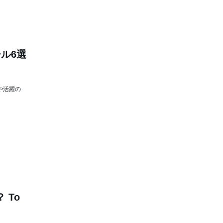
ル6選
や活躍の
 To