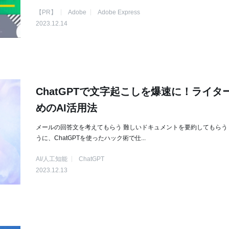
【PR】
Adobe
Adobe Express
2023.12.14
ChatGPTで文字起こしを爆速に！ライタ
めのAI活用法
メールの回答文を考えてもらう 難しいドキュメントを要約してもらう
うに、ChatGPTを使ったハック術で仕...
AI/人工知能
ChatGPT
2023.12.13