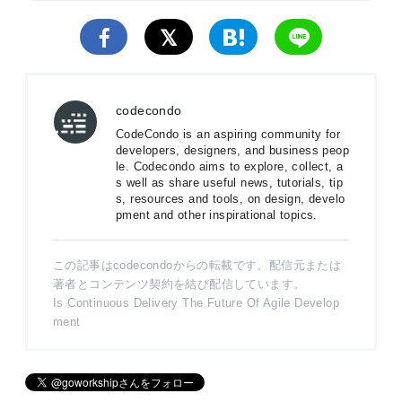
codecondo
CodeCondo is an aspiring community for
developers, designers, and business peop
le. Codecondo aims to explore, collect, a
s well as share useful news, tutorials, tip
s, resources and tools, on design, develo
pment and other inspirational topics.
この記事はcodecondoからの転載です。配信元または
著者とコンテンツ契約を結び配信しています。
Is Continuous Delivery The Future Of Agile Develop
ment