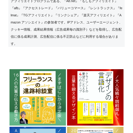
アフィリエイトプログラムである、『A8.net』『もしもアフィリエイト』
『afb』『アクセストレード』『バリューコマース』『レントラックス』『fe
lmat』『TGアフィリエイト』『リンクシェア』『楽天アフィリエイト』『A
mazon アソシエイト』の参加者です。IPアドレス、ユーザーエージェント、
クッキー情報、成果結果情報（広告成果毎の識別子）などを取得し、広告配
信に係る成果計測、広告配信に係る不正防止などに利用する場合がありま
す。