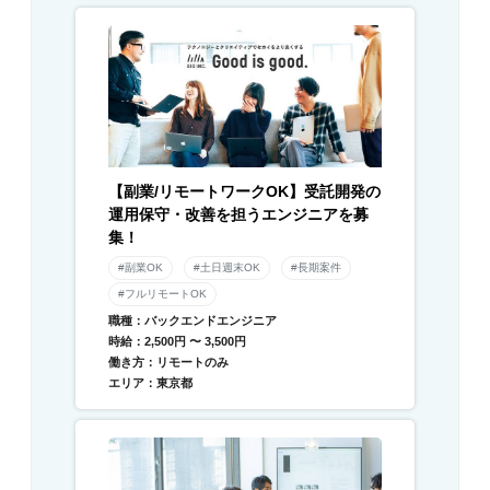
【副業/リモートワークOK】受託開発の
運用保守・改善を担うエンジニアを募
集！
#副業OK
#土日週末OK
#長期案件
#フルリモートOK
職種：バックエンドエンジニア
時給：2,500円 〜 3,500円
働き方：リモートのみ
エリア：東京都