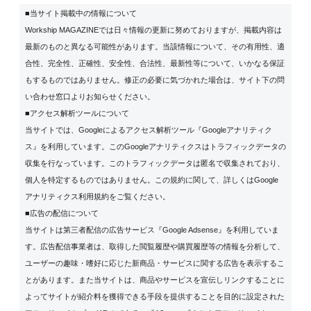
■当サイト掲載中の情報について
Workship MAGAZINEでは日々情報の更新に努めておりますが、掲載内容は
最新のものと異なる可能性があります。当該情報について、その有用性、適
合性、完全性、正確性、安全性、合法性、最新性等について、いかなる保証
もするものではありません。修正の必要に気づかれた場合は、サイト下の問
い合わせ窓口よりお知らせください。
■アクセス解析ツールについて
当サイトでは、Googleによるアクセス解析ツール『Googleアナリティク
ス』を利用しています。このGoogleアナリティクスはトラフィックデータの
収集を行なっています。このトラフィックデータは匿名で収集されており、
個人を特定するものではありません。この規約に関して、詳しくは
Google
アナリティクス利用規約
をご覧ください。
■広告の配信について
当サイトは第三者配信の広告サービス『Google Adsense』を利用していま
す。広告配信事業者は、取得した閲覧履歴や購買履歴等の情報を分析して、
ユーザーの趣味・嗜好に応じた新商品・サービスに関する広告を表示するこ
とがあります。また当サイトは、商品やサービスを宣伝しリンクすることに
よってサイトが紹介料を獲得できる手段を提供することを目的に設定された