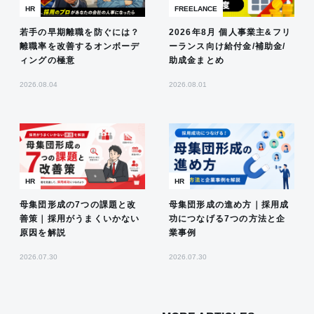
HR
FREELANCE
若手の早期離職を防ぐには？
2026年8月 個人事業主&フリ
離職率を改善するオンボーデ
ーランス向け給付金/補助金/
ィングの極意
助成金まとめ
2026.08.04
2026.08.01
HR
HR
母集団形成の7つの課題と改
母集団形成の進め方｜採用成
善策｜採用がうまくいかない
功につなげる7つの方法と企
原因を解説
業事例
2026.07.30
2026.07.30