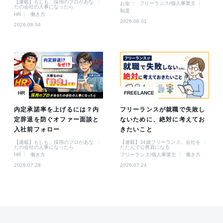
【連載】もしも、採用のプロがあな
お金
フリーランス/個人事業主
たの会社の人事になったら
制度
HR
働き方
2026.08.01
2026.08.04
HR
FREELANCE
内定承諾率を上げるには？内
フリーランスが就職で失敗し
定辞退を防ぐオファー面談と
ないために、絶対に考えてお
入社前フォロー
きたいこと
【連載】もしも、採用のプロがあな
【連載】34歳フリーランス、会社を
たの会社の人事になったら
たたんで公務員になる
HR
働き方
フリーランス/個人事業主
働き方
2026.07.28
2026.07.24