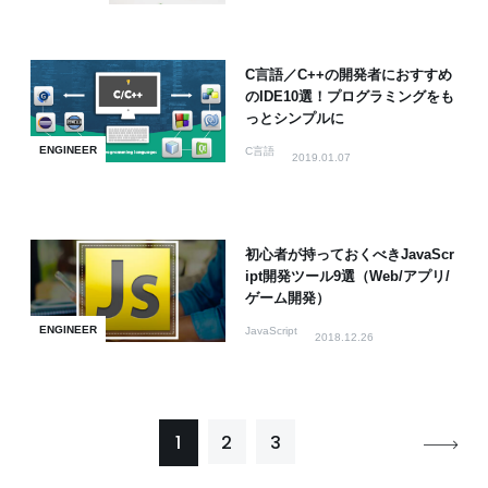
C言語／C++の開発者におすすめ
のIDE10選！プログラミングをも
っとシンプルに
ENGINEER
C言語
2019.01.07
初心者が持っておくべきJavaScr
ipt開発ツール9選（Web/アプリ/
ゲーム開発）
ENGINEER
JavaScript
2018.12.26
1
2
3