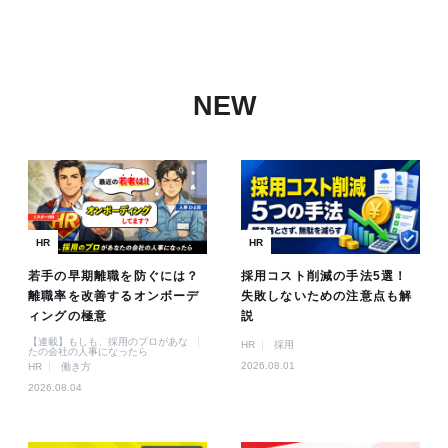
NEW
HR
HR
若手の早期離職を防ぐには？
採用コスト削減の手法5選！
離職率を改善するオンボーデ
失敗しないための注意点も解
ィングの極意
説
【連載】もしも、採用のプロがあな
HR
採用
たの会社の人事になったら
2026.08.01
HR
働き方
2026.08.04