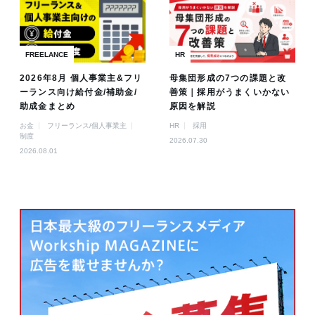
FREELANCE
HR
2026年8月 個人事業主&フリ
母集団形成の7つの課題と改
ーランス向け給付金/補助金/
善策｜採用がうまくいかない
助成金まとめ
原因を解説
お金
フリーランス/個人事業主
HR
採用
制度
2026.07.30
2026.08.01