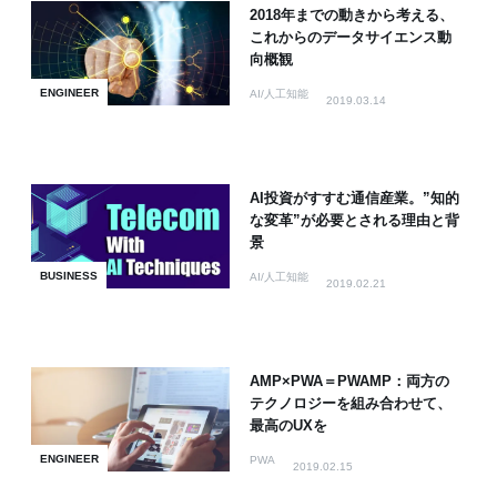
2018年までの動きから考える、
これからのデータサイエンス動
向概観
ENGINEER
AI/人工知能
2019.03.14
AI投資がすすむ通信産業。”知的
な変革”が必要とされる理由と背
景
BUSINESS
AI/人工知能
2019.02.21
AMP×PWA＝PWAMP：両方の
テクノロジーを組み合わせて、
最高のUXを
ENGINEER
PWA
2019.02.15