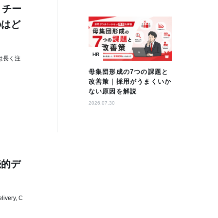
。チー
のはど
HR
は長く注
母集団形成の7つの課題と
改善策｜採用がうまくいか
ない原因を解説
2026.07.30
続的デ
ery, C