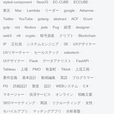
styled-component
NestJS
EC-CUBE
ECCUBE
東京
Mac
Lambda
リーダー
google
Adsense
Twitter
YouTube
golang
abstract
ACF
Grunt
gulp
riot
flexbox
jade
Pug
経理
designer
web3
nft
crypto
暗号資産
クリプト
Blockchain
IP
正社員
システムエンジニア
SE
UXデザイナー
UXリサーチャー
セールステック
salestech
UIデザイナー
Flask
データアナリスト
FastAPI
Tableau
上場
PMO
有楽町
Tiktok
上流工程
要件定義
基本設計
動画編集
英語
プログラマー
PG
詳細設計
製造
設計
WEBシステム
C＃
マネージャー
決済サービス
オンライン
戦略立案
SEOマーケティング
商談
リクルーティング
女性
モバイルアプリ
マッチングアプリ
分析基盤