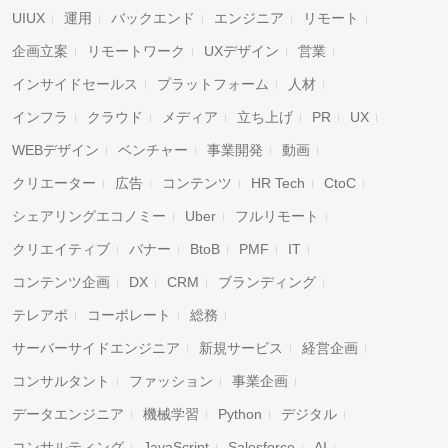
UIUX
運用
バックエンド
エンジニア
リモート
企画立案
リモートワーク
UXデザイン
営業
インサイドセールス
プラットフォーム
人材
インフラ
クラウド
メディア
立ち上げ
PR
UX
WEBデザイン
ベンチャー
事業開発
動画
クリエーター
広告
コンテンツ
HR Tech
CtoC
シェアリングエコノミー
Uber
フルリモート
クリエイティブ
バナー
BtoB
PMF
IT
コンテンツ企画
DX
CRM
ブランディング
テレアポ
コーポレート
総務
サーバーサイドエンジニア
新規サービス
経営企画
コンサルタント
ファッション
事業企画
データエンジニア
機械学習
Python
デジタル
コンサルティング
JavaScript
Salesforce
AI