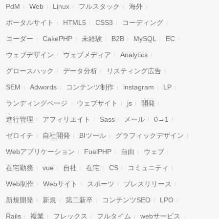
PdM
Web
Linux
フルスタック
海外
ポータルサイト
HTML5
CSS3
コーディング
コーダー
CakePHP
未経験
B2B
MySQL
EC
ウェブデザイン
ウェブメディア
Analytics
グロースハック
データ分析
リスティング広告
SEM
Adwords
コンテンツ制作
instagram
LP
ランディングページ
ウェブサイト
js
開発
進行管理
アフィリエイト
Sass
メール
0→1
ゼロイチ
自社開発
BIツール
グラフィックデザイン
Webアプリケーション
FuelPHP
自由
ウェブ
在宅勤務
vue
自社
在宅
CS
コミュニティ
Web制作
Webサイト
スポーツ
プレスリリース
新規開発
新規
第二新卒
コンテンツSEO
LPO
Rails
複業
フレックス
フルタイム
webサービス