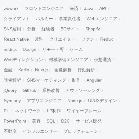
wework
フロントエンジニア
決済
Java
API
クライアント
パルミー
事業責任者
Webエンジニア
SNS運用
分析
経験者
ECサイト
Shopify
React Native
常駐
クリエイター
ファン
Redux
nodejs
Design
リモート可
ゲーム
Webディレクション
機械学習エンジニア
仮想通貨
金融
Kotlin
Nuxt.js
画像解析
行動解析
映像解析
SNSマーケティング
制作
Angular
jQuery
GitHub
業務改善
アウトソーシング
Symfony
アプリエンジニア
Node.js
UI/UXデザイン
PL
ネットワーク
LP制作
ワイヤーフレーム
PowerPoint
美容
SQL
D2C
サービス開発
不動産
インフルエンサー
ブロックチェーン