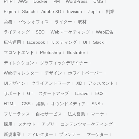
PHP
AWS
Docker
PM
WordPress
CMS
Figma
Sketch
Adobe XD
Invision
Zeplin
副業
労務
バックオフィス
ライター
取材
ライティング
SEO
Webマーケティング
Web広告
広告運用
facebook
リスティング
UI
Slack
フロントエンド
Photoshop
Illustrator
ディレクション
グラフィックデザイナー
Webディレクター
デザイン
ホワイトペーパー
UIデザイン
クライアントワーク
XD
アシスタント
サポート
Git
スタートアップ
Laravel
EC2
HTML
CSS
編集
オウンドメディア
SNS
フリーランス
自社サービス
法人営業
マーケ
採用
スカウト
アプリ
コンテンツマーケティング
新規事業
ディレクター
プランナー
マーケター