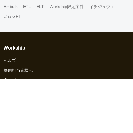
Embulk
ETL
ELT
Workship限定案件
イチジュウ
ChatGPT
Workship
ヘルプ
採用担当者様へ
資料ダウンロード
その他のサービス
Workship EVENT
Workship MAGAZINE
Workship CAREER