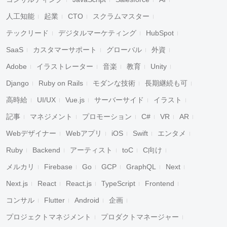
人工知能
起業
CTO
スクラムマスター
テックリード
デジタルマーケティング
HubSpot
SaaS
カスタマーサポート
グローバル
外資
Adobe
イラストレーター
音楽
教育
Unity
Django
Ruby on Rails
モダンな技術
長期継続も可
高時給
UI/UX
Vue.js
サーバーサイド
イラスト
記事
マネジメント
プロモーション
C#
VR
AR
Webデザイナー
Webアプリ
iOS
Swift
エンタメ
Ruby
Backend
アーティスト
toC
C向け
メルカリ
Firebase
Go
GCP
GraphQL
Next
Next.js
React
React.js
TypeScript
Frontend
コンサル
Flutter
Android
企画
プロジェクトマネジメント
プロダクトマネージャー