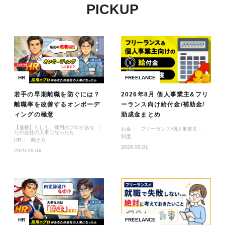
PICKUP
HR
FREELANCE
若手の早期離職を防ぐには？
2026年8月 個人事業主&フリ
離職率を改善するオンボーデ
ーランス向け給付金/補助金/
ィングの極意
助成金まとめ
【連載】もしも、採用のプロがあな
お金
フリーランス/個人事業主
たの会社の人事になったら
制度
HR
働き方
2026.08.01
2026.08.04
HR
FREELANCE