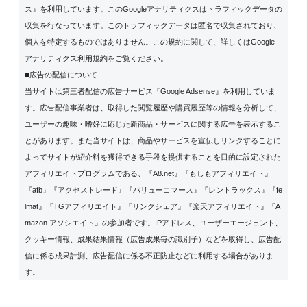
ス』を利用しています。このGoogleアナリティクスはトラフィックデータの
収集を行なっています。このトラフィックデータは匿名で収集されており、
個人を特定するものではありません。この規約に関して、詳しくは
Google
アナリティクス利用規約
をご覧ください。
■広告の配信について
当サイトは第三者配信の広告サービス『Google Adsense』を利用していま
す。広告配信事業者は、取得した閲覧履歴や購買履歴等の情報を分析して、
ユーザーの趣味・嗜好に応じた新商品・サービスに関する広告を表示するこ
とがあります。また当サイトは、商品やサービスを宣伝しリンクすることに
よってサイトが紹介料を獲得できる手段を提供することを目的に設定された
アフィリエイトプログラムである、『A8.net』『もしもアフィリエイト』
『afb』『アクセストレード』『バリューコマース』『レントラックス』『fe
lmat』『TGアフィリエイト』『リンクシェア』『楽天アフィリエイト』『A
mazon アソシエイト』の参加者です。IPアドレス、ユーザーエージェント、
クッキー情報、成果結果情報（広告成果毎の識別子）などを取得し、広告配
信に係る成果計測、広告配信に係る不正防止などに利用する場合がありま
す。