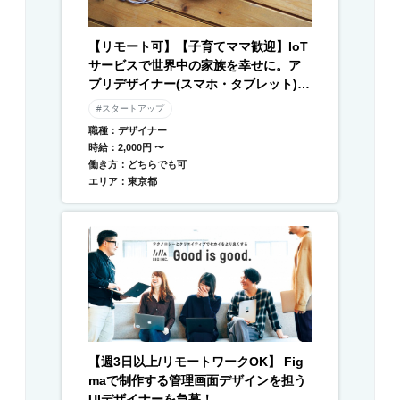
【リモート可】【子育てママ歓迎】IoT
サービスで世界中の家族を幸せに。ア
プリデザイナー(スマホ・タブレット) /
Webデザイナー募集
#スタートアップ
職種：デザイナー
時給：2,000円 〜
働き方：どちらでも可
エリア：東京都
【週3日以上/リモートワークOK】 Fig
maで制作する管理画面デザインを担う
UIデザイナーを急募！