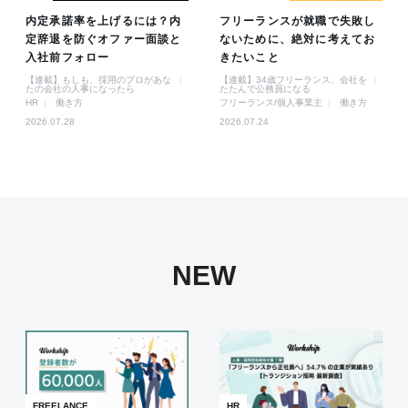
内定承諾率を上げるには？内
フリーランスが就職で失敗し
定辞退を防ぐオファー面談と
ないために、絶対に考えてお
入社前フォロー
きたいこと
【連載】もしも、採用のプロがあな
【連載】34歳フリーランス、会社を
たの会社の人事になったら
たたんで公務員になる
HR
働き方
フリーランス/個人事業主
働き方
2026.07.28
2026.07.24
NEW
FREELANCE
HR