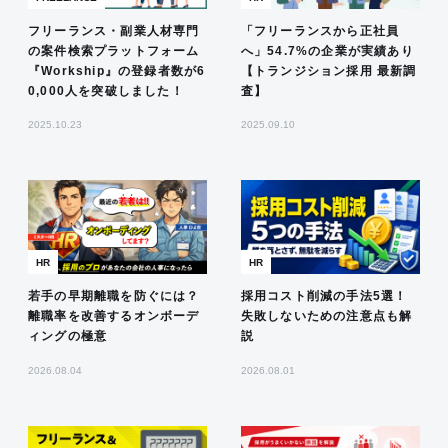
フリーランス・副業人材専門
「フリーランスから正社員
の案件検索プラットフォーム
へ」54.7%の企業が実績あり
『Workship』の登録者数が6
【トランジション採用 最新調
0,000人を突破しました！
査】
2025.10.23
2025.09.10
HR
HR
若手の早期離職を防ぐには？
採用コスト削減の手法5選！
離職率を改善するオンボーデ
失敗しないための注意点も解
ィングの極意
説
2026.08.04
2026.08.01