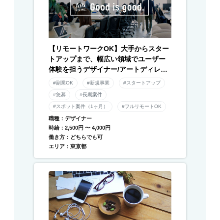
【リモートワークOK】大手からスター
トアップまで、幅広い領域でユーザー
体験を担うデザイナー/アートディレク
ター募集！
#副業OK
#新規事業
#スタートアップ
#急募
#長期案件
#スポット案件（1ヶ月）
#フルリモートOK
職種：デザイナー
時給：2,500円 〜 4,000円
働き方：どちらでも可
エリア：東京都