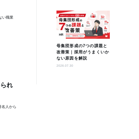
ない職業
HR
母集団形成の7つの課題と
改善策｜採用がうまくいか
ない原因を解説
2026.07.30
められ
著名人から