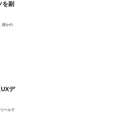
ツを副
、誰かの
UXデ
ンツールで