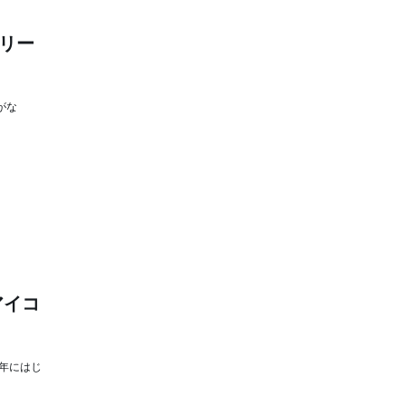
リー
がな
アイコ
年にはじ