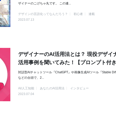
ザイナーのこげちゃ丸です。 この連...
デザインの言語化ってなんだろう？
初心者
連載
2023.07.13
デザイナーのAI活用法とは？ 現役デザイ
活用事例を聞いてみた！【プロンプト付
対話型AIチャットツール『ChatGPT』や画像生成AIツール『Stable Diff
などの台頭で、2...
AI/人工知能
あなたのAI活用法
インタビュー
2023.07.04