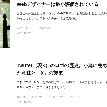
Webデザイナーは過小評価されている
会計士や弁護士と比較すると、Webデザイナーは感謝されることが少
かもしれません。ストレスの多い環境で懸命に...
Webデザイン
翻訳転載
2023.07.26
Twitter（現X）のロゴの歴史。小鳥に秘
た意味と「X」の襲来
つねに世のトレンドを生み続けているTwitter。一般の人はもちろん、
企業アカウントまで、さまざまな層で...
Twitter
ロゴデザイン
事例/ケーススタディ
2023.07.24