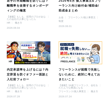
若手の早期離職を防ぐには？
2026年8月 個人事業主&フリ
離職率を改善するオンボーデ
ーランス向け給付金/補助金/
ィングの極意
助成金まとめ
【連載】もしも、採用のプロがあな
お金
フリーランス/個人事業主
たの会社の人事になったら
制度
HR
働き方
2026.08.01
2026.08.04
HR
FREELANCE
内定承諾率を上げるには？内
フリーランスが就職で失敗し
定辞退を防ぐオファー面談と
ないために、絶対に考えてお
入社前フォロー
きたいこと
【連載】もしも、採用のプロがあな
【連載】34歳フリーランス、会社を
たの会社の人事になったら
たたんで公務員になる
HR
働き方
フリーランス/個人事業主
働き方
2026.07.28
2026.07.24