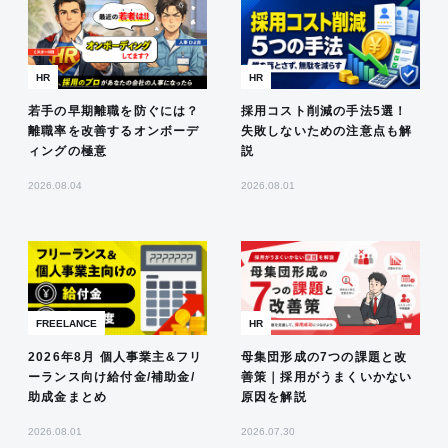
HR
HR
若手の早期離職を防ぐには？
採用コスト削減の手法5選！
離職率を改善するオンボーデ
失敗しないための注意点も解
ィングの極意
説
2026.08.04
2026.08.01
FREELANCE
HR
2026年8月 個人事業主&フリ
母集団形成の7つの課題と改
ーランス向け給付金/補助金/
善策｜採用がうまくいかない
助成金まとめ
原因を解説
2026.08.01
2026.07.30