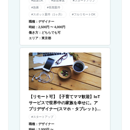
#副業OK
#新規事業
#スタートアップ
#急募
#長期案件
#スポット案件（1ヶ月）
#フルリモートOK
職種：デザイナー
時給：2,500円 〜 4,000円
働き方：どちらでも可
エリア：東京都
【リモート可】【子育てママ歓迎】IoT
サービスで世界中の家族を幸せに。ア
プリデザイナー(スマホ・タブレット) /
Webデザイナー募集
#スタートアップ
職種：デザイナー
時給：2,000円 〜