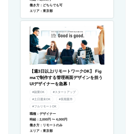
働き方：どちらでも可
エリア：東京都
【週3日以上/リモートワークOK】 Fig
maで制作する管理画面デザインを担う
UIデザイナーを急募！
#副業OK
#スタートアップ
#土日週末OK
#長期案件
#フルリモートOK
職種：デザイナー
時給：2,000円 〜 4,000円
働き方：リモートのみ
エリア：東京都