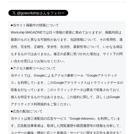
■当サイト掲載中の情報について
Workship MAGAZINEでは日々情報の更新に努めておりますが、掲載内容は
最新のものと異なる可能性があります。当該情報について、その有用性、適
合性、完全性、正確性、安全性、合法性、最新性等について、いかなる保証
もするものではありません。修正の必要に気づかれた場合は、サイト下の問
い合わせ窓口よりお知らせください。
■アクセス解析ツールについて
当サイトでは、Googleによるアクセス解析ツール『Googleアナリティク
ス』を利用しています。このGoogleアナリティクスはトラフィックデータの
収集を行なっています。このトラフィックデータは匿名で収集されており、
個人を特定するものではありません。この規約に関して、詳しくは
Google
アナリティクス利用規約
をご覧ください。
■広告の配信について
当サイトは第三者配信の広告サービス『Google Adsense』を利用していま
す。広告配信事業者は、取得した閲覧履歴や購買履歴等の情報を分析して、
ユーザーの趣味・嗜好に応じた新商品・サービスに関する広告を表示するこ