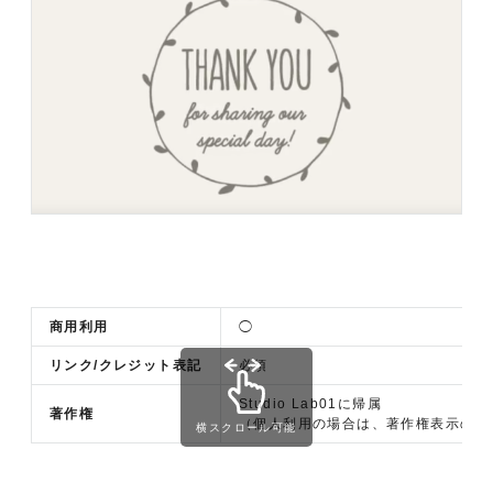
商用利用
◯
リンク/クレジット表記
必須
Studio Lab01に帰属
著作権
（個人利用の場合は、著作権表示の必
横スクロール可能