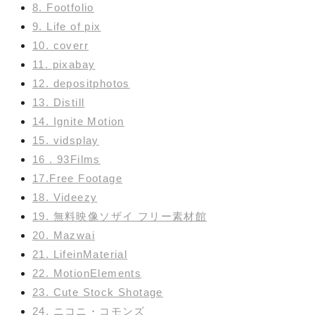
8. Footfolio
9. Life of pix
10. coverr
11. pixabay
12. depositphotos
13. Distill
14. Ignite Motion
15. vidsplay
16 . 93Films
17.Free Footage
18. Videezy
19. 無料映像ソザイ フリー素材館
20. Mazwai
21. LifeinMaterial
22. MotionElements
23. Cute Stock Shotage
24. ニコニ・コモンズ