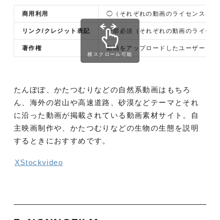
商用利用
◯（それぞれの動画のライセンスを確
リンク/クレジット表記
一部必須（それぞれの動画のライセン
著作権
動画をアップロードしたユーザーと
XS
横スクロール可能
たんぽぽ、かたつむりなどの自然系動画はもちろ
ん、海外の岩山や高速道路、砂漠などテーマとそれ
に沿った動画が掲載されている動画素材サイト。自
主映画制作や、かたつむりなどの生物の生態を説明
するときにおすすめです。
XStockvideo