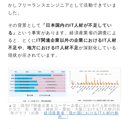
かしフリーランスエンジニアとして活動できていま
した。
その背景として
「日本国内のIT人材が不足してい
る」
という事実があります。経済産業省の調査によ
ると、とくに
IT関連企業以外の企業におけるIT人材
不足や、地方におけるIT人材不足
が深刻化している
現状が示されています。
▲左：国別IT関連企業＆ユーザー企業におけるIT人材の割合
グラフ 右：東京・神奈川・愛知・大阪におけるIT人材の分
布グラフ（出典：
経済産業省「我が国におけるIT人材の動
向」
）