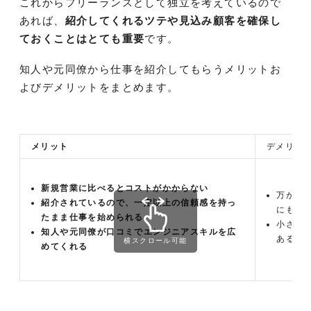
これからフリーランスとして独立を考えているので
あれば、
紹介してくれるツテや見込み顧客を確保し
ておくことはとても重要
です。
知人や元同僚から仕事を紹介してもらうメリットお
よびデメリットをまとめます。
メリット
デメリッ
新規営業に比べるとコストがかからない
万が一
紹介されているので、一定以上の信頼感を持っ
にも迷
たまま仕事を始められる
小さな
知人や元同僚が口コミでエンジニアスキルを広
ある
横スクロール可能
めてくれる