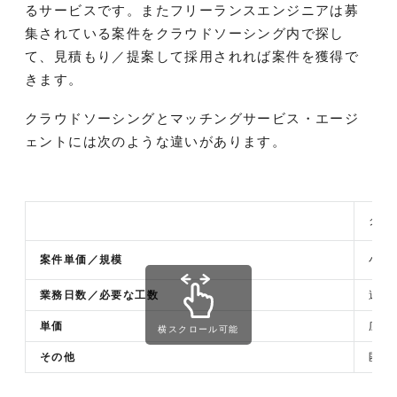
るサービスです。またフリーランスエンジニアは募
集されている案件をクラウドソーシング内で探し
て、見積もり／提案して採用されれば案件を獲得で
きます。
クラウドソーシングとマッチングサービス・エージ
ェントには次のような違いがあります。
クラ
案件単価／規模
小さ
業務日数／必要な工数
週5
単価
広く
横スクロール可能
その他
匿名