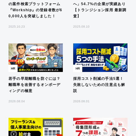
の案件検索プラットフォーム
へ」54.7%の企業が実績あり
『Workship』の登録者数が6
【トランジション採用 最新調
0,000人を突破しました！
査】
2025.10.23
2025.09.10
HR
HR
若手の早期離職を防ぐには？
採用コスト削減の手法5選！
離職率を改善するオンボーデ
失敗しないための注意点も解
ィングの極意
説
2026.08.04
2026.08.01