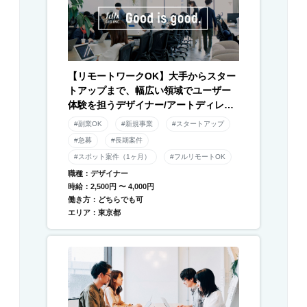
【リモートワークOK】大手からスター
トアップまで、幅広い領域でユーザー
体験を担うデザイナー/アートディレク
ター募集！
#副業OK
#新規事業
#スタートアップ
#急募
#長期案件
#スポット案件（1ヶ月）
#フルリモートOK
職種：デザイナー
時給：2,500円 〜 4,000円
働き方：どちらでも可
エリア：東京都