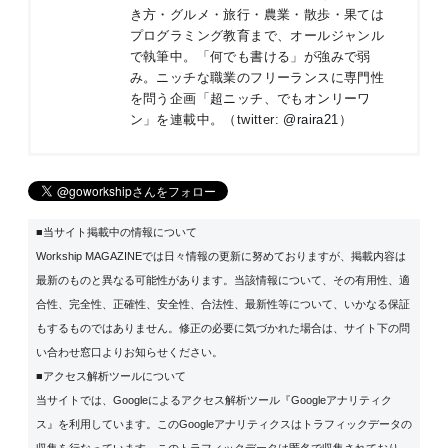
き方・グルメ・旅行・農業・散歩・果ては
プログラミング教育まで、オールジャンル
で執筆中。「何でも書ける」が強みで弱
み。ニッチな職業のフリーランスに専門性
を問う企画「
超ニッチ、でもオンリーワ
ン
」を連載中。（twitter:
@raira21
）
■当サイト掲載中の情報について
Workship MAGAZINEでは日々情報の更新に努めておりますが、掲載内容は
最新のものと異なる可能性があります。当該情報について、その有用性、適
合性、完全性、正確性、安全性、合法性、最新性等について、いかなる保証
もするものではありません。修正の必要に気づかれた場合は、サイト下の問
い合わせ窓口よりお知らせください。
■アクセス解析ツールについて
当サイトでは、Googleによるアクセス解析ツール『Googleアナリティク
ス』を利用しています。このGoogleアナリティクスはトラフィックデータの
収集を行なっています。このトラフィックデータは匿名で収集されており、