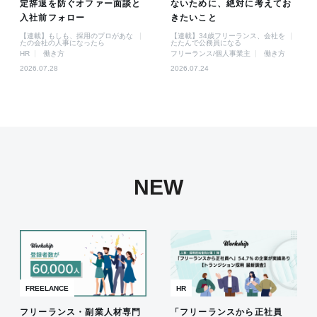
定辞退を防ぐオファー面談と
ないために、絶対に考えてお
入社前フォロー
きたいこと
【連載】もしも、採用のプロがあな
【連載】34歳フリーランス、会社を
たの会社の人事になったら
たたんで公務員になる
HR
働き方
フリーランス/個人事業主
働き方
2026.07.28
2026.07.24
NEW
FREELANCE
HR
フリーランス・副業人材専門
「フリーランスから正社員