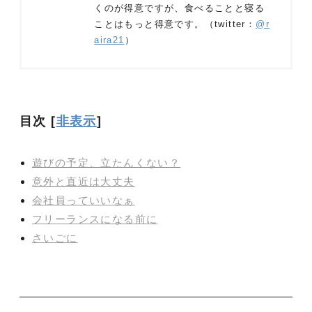
くのが得意ですが、食べることと寝る
ことはもっと得意です。（twitter：
@r
aira21
）
目次
[
非表示
]
遊びの予定、立たんくない？
意外と直近は大丈夫
会社員っていいなぁ
フリーランスになる前に
さいごに