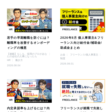
HR
FREELANCE
若手の早期離職を防ぐには？
2026年8月 個人事業主&フリ
離職率を改善するオンボーデ
ーランス向け給付金/補助金/
ィングの極意
助成金まとめ
【連載】もしも、採用のプロがあな
お金
フリーランス/個人事業主
たの会社の人事になったら
制度
HR
働き方
2026.08.01
2026.08.04
HR
FREELANCE
内定承諾率を上げるには？内
フリーランスが就職で失敗し