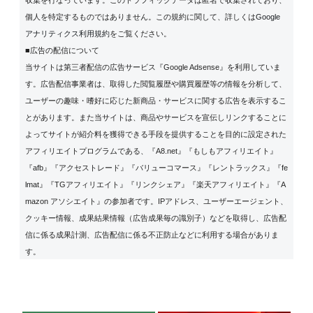
個人を特定するものではありません。この規約に関して、詳しくは
Google
アナリティクス利用規約
をご覧ください。
■広告の配信について
当サイトは第三者配信の広告サービス『Google Adsense』を利用していま
す。広告配信事業者は、取得した閲覧履歴や購買履歴等の情報を分析して、
ユーザーの趣味・嗜好に応じた新商品・サービスに関する広告を表示するこ
とがあります。また当サイトは、商品やサービスを宣伝しリンクすることに
よってサイトが紹介料を獲得できる手段を提供することを目的に設定された
アフィリエイトプログラムである、『A8.net』『もしもアフィリエイト』
『afb』『アクセストレード』『バリューコマース』『レントラックス』『fe
lmat』『TGアフィリエイト』『リンクシェア』『楽天アフィリエイト』『A
mazon アソシエイト』の参加者です。IPアドレス、ユーザーエージェント、
クッキー情報、成果結果情報（広告成果毎の識別子）などを取得し、広告配
信に係る成果計測、広告配信に係る不正防止などに利用する場合がありま
す。