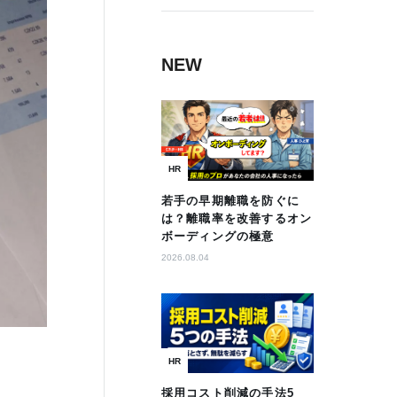
NEW
HR
若手の早期離職を防ぐに
は？離職率を改善するオン
ボーディングの極意
2026.08.04
HR
採用コスト削減の手法5