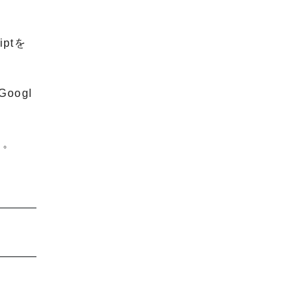
iptを
oogl
う。