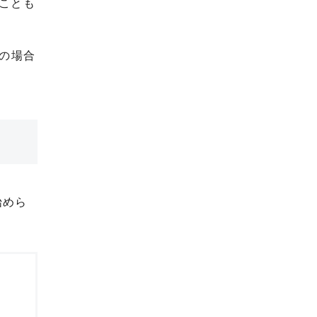
ことも
の場合
始めら