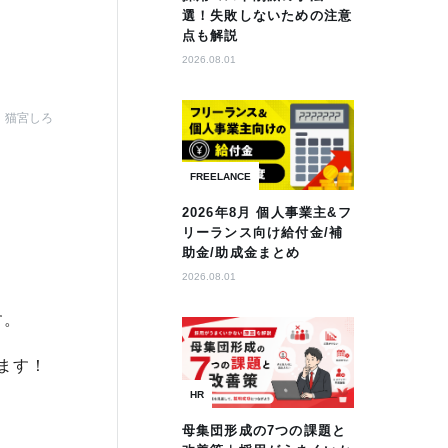
選！失敗しないための注意
点も解説
2026.08.01
猫宮しろ
FREELANCE
2026年8月 個人事業主&フ
リーランス向け給付金/補
助金/助成金まとめ
2026.08.01
す。
します！
HR
母集団形成の7つの課題と