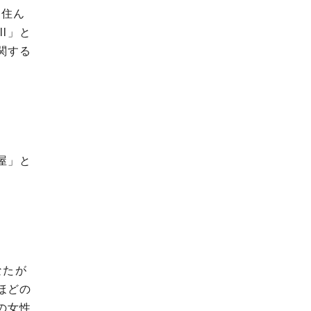
に住ん
ll
」と
関する
屋」と
なたが
ほどの
の女性