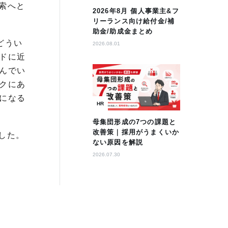
索へと
2026年8月 個人事業主&フ
リーランス向け給付金/補
助金/助成金まとめ
どうい
2026.08.01
ドに近
んでい
クにあ
になる
HR
母集団形成の7つの課題と
改善策｜採用がうまくいか
した。
ない原因を解説
2026.07.30