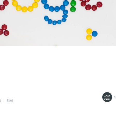
c
報
転載