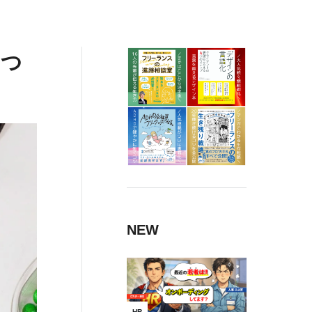
5つ
NEW
HR