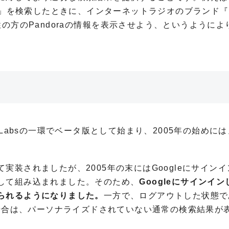
」を検索したときに、インターネットラジオのブランド『
性の方の
Pandora
の情報を表示させよう、というようによ
Labs
の一環でベータ版として始まり、
2005
年の始めには
実装されましたが、2005年の末には
Google
にサインイ
して組み込まれました。そのため、
Googleにサインイ
られるようになりました。
一方で、ログアウトした状態で
場合は、パーソナライズドされていない通常の検索結果が