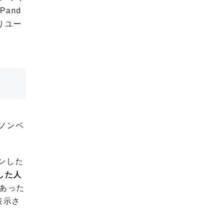
Pand
りユー
ノンベ
ンした
ンした人
あった
表示さ