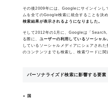
その後2009
年には、Googleにサインイ
ムを全ての
Google
検索に統合することを決
検索結果が表示されるようになりました。
そして2012
年の
1
月に、
Google
は「
Search
,
る際に、
ユーザーの利用しているソーシャル
しているソーシャルメディアにシェアされた
のコンテンツまでも検索し、検索ワードに関
パーソナライズド検索に影響する要素
国