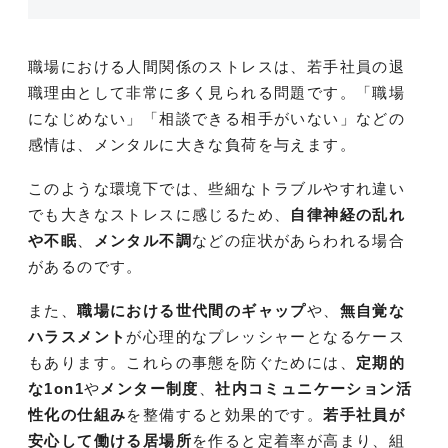
職場における人間関係のストレスは、若手社員の退
職理由として非常に多く見られる問題です。「職場
になじめない」「相談できる相手がいない」などの
感情は、メンタルに大きな負荷を与えます。
このような環境下では、些細なトラブルやすれ違い
でも大きなストレスに感じるため、
自律神経の乱れ
や不眠
、
メンタル不調
などの症状があらわれる場合
があるのです。
また、
職場における世代間のギャップ
や、
無自覚な
ハラスメント
が心理的なプレッシャーとなるケース
もあります。これらの事態を防ぐためには、
定期的
な1on1
や
メンター制度
、
社内コミュニケーション活
性化の仕組み
を整備すると効果的です。
若手社員が
安心して働ける居場所
を作ると定着率が高まり、組