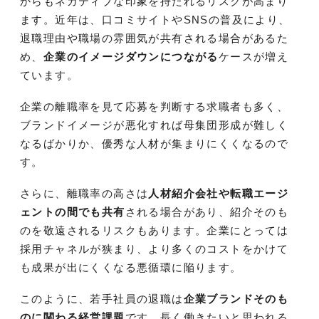
からもネガティブな印象を持たれるリスクが高まり
ます。近年は、口コミサイトやSNSの普及により、
退職理由や職場の雰囲気が共有される場合があるた
め、
企業のイメージダウンにつながる
ケースが増え
ています。
企業の離職率を見て応募を判断する求職者も多く、
ブランドイメージが悪化すれば母集団形成が難しく
なるばかりか、優秀な人材が集まりにくくなるので
す。
さらに、離職率の高さは
人材紹介会社や転職エージ
ェントの間でも共有
される場合があり、紹介そのも
のを敬遠されるリスクもあります。企業にとっては
採用チャネルが狭まり、より多くのコストをかけて
も成果が出にくくなる悪循環に陥ります。
このように、若手社員の退職は
企業ブランドそのも
のに関わる経営課題
です。長く働きたいと思われる