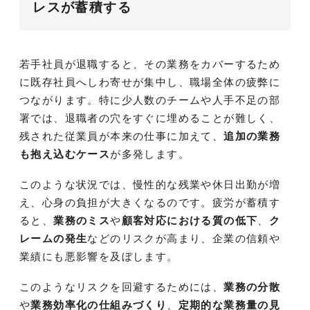
レスが蓄積する
若手社員が退職すると、その業務をカバーするため
に既存社員へしわ寄せが集中し、職場全体の疲弊に
つながります。特に少人数のチームや人手不足の部
署では、退職者の穴をすぐに埋めることが難しく、
残された従業員が本来の仕事に加えて、
追加の業務
も抱え込むケース
が多発します。
このような状況では、慢性的な残業や休日出勤が増
え、心身の負担が大きくなるのです。疲労が蓄積す
ると、
業務のミス
や
顧客対応における質の低下
、
ク
レームの発生
などのリスクが高まり、企業の信頼や
業績にも悪影響を及ぼします。
このようなリスクを回避するためには、
業務の分散
や
業務効率化の仕組みづくり
、
定期的な業務量の見