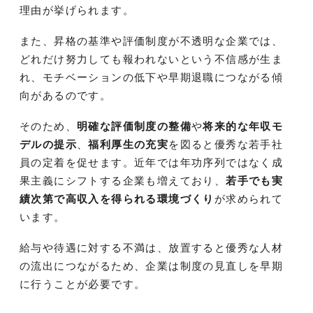
理由が挙げられます。
また、昇格の基準や評価制度が不透明な企業では、
どれだけ努力しても報われないという不信感が生ま
れ、モチベーションの低下や早期退職につながる傾
向があるのです。
そのため、
明確な評価制度の整備
や
将来的な年収モ
デルの提示
、
福利厚生の充実
を図ると優秀な若手社
員の定着を促せます。近年では年功序列ではなく成
果主義にシフトする企業も増えており、
若手でも実
績次第で高収入を得られる環境づくり
が求められて
います。
給与や待遇に対する不満は、放置すると優秀な人材
の流出につながるため、企業は制度の見直しを早期
に行うことが必要です。