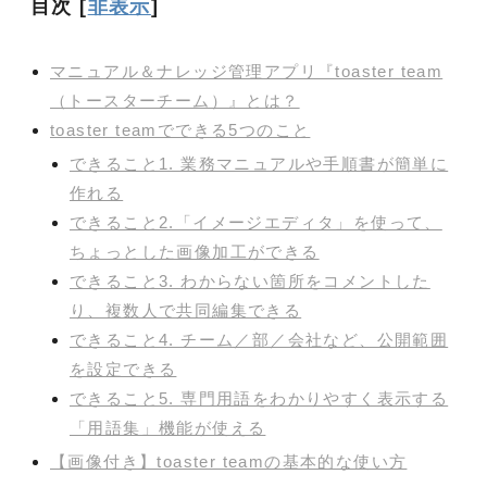
目次
[
非表示
]
マニュアル＆ナレッジ管理アプリ『toaster team
（トースターチーム）』とは？
toaster teamでできる5つのこと
できること1. 業務マニュアルや手順書が簡単に
作れる
できること2.「イメージエディタ」を使って、
ちょっとした画像加工ができる
できること3. わからない箇所をコメントした
り、複数人で共同編集できる
できること4. チーム／部／会社など、公開範囲
を設定できる
できること5. 専門用語をわかりやすく表示する
「用語集」機能が使える
【画像付き】toaster teamの基本的な使い方