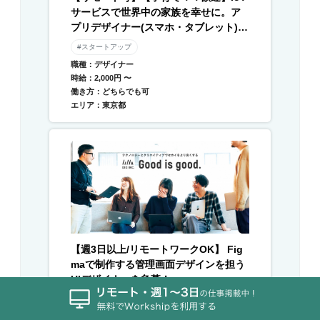
サービスで世界中の家族を幸せに。ア
プリデザイナー(スマホ・タブレット) /
Webデザイナー募集
#スタートアップ
職種：デザイナー
時給：2,000円 〜
働き方：どちらでも可
エリア：東京都
【週3日以上/リモートワークOK】 Fig
maで制作する管理画面デザインを担う
UIデザイナーを急募！
#副業OK
#スタートアップ
#土日週末OK
#長期案件