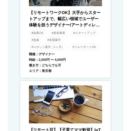
【リモートワークOK】大手からスター
トアップまで、幅広い領域でユーザー
体験を担うデザイナー/アートディレク
ター募集！
#副業OK
#新規事業
#スタートアップ
#急募
#長期案件
#スポット案件（1ヶ月）
#フルリモートOK
職種：デザイナー
時給：2,500円 〜 4,000円
働き方：どちらでも可
エリア：東京都
【リモート可】【子育てママ歓迎】IoT