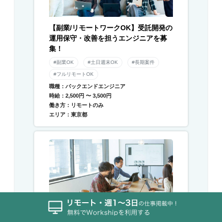
【副業/リモートワークOK】受託開発の
運用保守・改善を担うエンジニアを募
集！
#副業OK
#土日週末OK
#長期案件
#フルリモートOK
職種：バックエンドエンジニア
時給：2,500円 〜 3,500円
働き方：リモートのみ
エリア：東京都
【フルリモート】Shopifyを使用したE